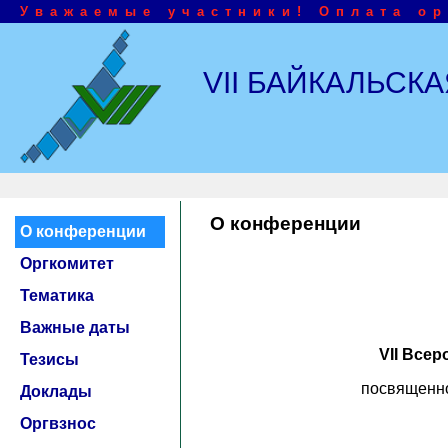
Уважаемые участники! Оплата ор
VII БАЙКАЛЬС
О конференции
О конференции
Оргкомитет
Тематика
Важные даты
VII Все
Тезисы
посвященно
Доклады
Оргвзнос