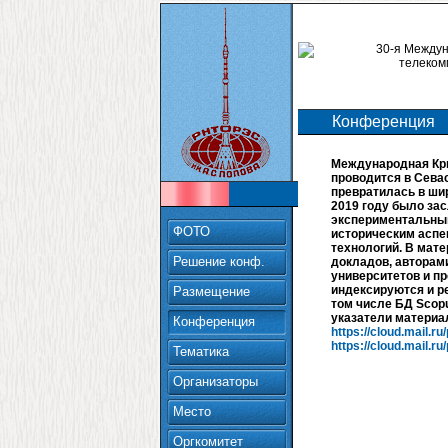
Конференция
Международная Кр
проводится в Севас
превратилась в ши
2019 году было за
экспериментальным
ФОТО
историческим аспе
технологий. В мат
Решение конф.
докладов, авторам
университетов и п
индексируются и р
Размещение
том числе БД Scop
указатели материа
Конференция
https://cloud.mail.r
https://cloud.mail.r
Тематика
Организаторы
Место
Оргкомитет