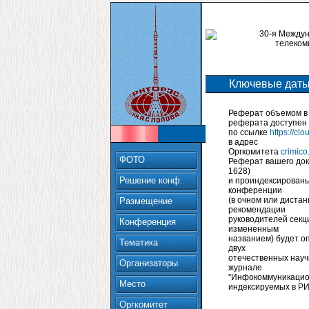
Ключевые дат
Реферат объемом в 
реферата доступен
по ссылке
https://c
в адрес
Оргкомитета
crimic
ФОТО
Реферат вашего док
1628)
Решение конф.
и проиндексированы
конференции
(в очном или диста
Размещение
рекомендации
руководителей секц
Конференция
измененным
названием) будет оп
Тематика
двух
отечественных науч
Организаторы
журнале
"Инфокоммуникацион
Место
индексируемых в Р
Оргкомитет