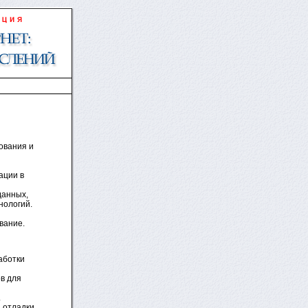
ования и
ации в
данных,
нологий.
вание.
аботки
в для
.
и отладки