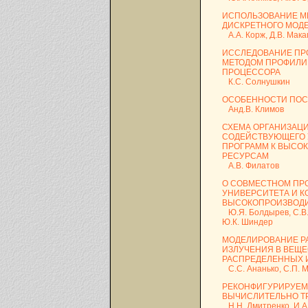
ИСПОЛЬЗОВАНИЕ М
ДИСКРЕТНОГО МОД
А.А. Корж, Д.В. Мака
ИССЛЕДОВАНИЕ ПР
МЕТОДОМ ПРОФИЛИ
ПРОЦЕССОРА
К.С. Солнушкин
ОСОБЕННОСТИ ПОС
Анд.В. Климов
СХЕМА ОРГАНИЗАЦ
СОДЕЙСТВУЮЩЕГО 
ПРОГРАММ К ВЫСО
РЕСУРСАМ
А.В. Филатов
О СОВМЕСТНОМ ПРО
УНИВЕРСИТЕТА И К
ВЫСОКОПРОИЗВОД
Ю.Я. Болдырев, С.В. 
Ю.К. Шиндер
МОДЕЛИРОВАНИЕ Р
ИЗЛУЧЕНИЯ В ВЕЩ
РАСПРЕДЕЛЕННЫХ 
С.С. Ананько, С.П. М
РЕКОНФИГУРИРУЕМ
ВЫЧИСЛИТЕЛЬНО Т
Н.Н. Дмитренко, И.А.