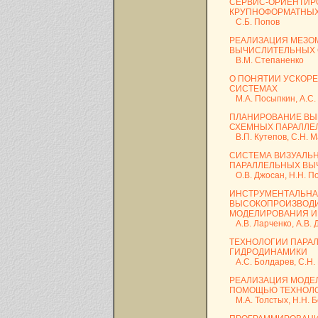
СЕРВИС-ОРИЕНТИР
КРУПНОФОРМАТНЫХ
С.Б. Попов
РЕАЛИЗАЦИЯ МЕЗО
ВЫЧИСЛИТЕЛЬНЫХ 
В.М. Степаненко
О ПОНЯТИИ УСКОР
СИСТЕМАХ
М.А. Посыпкин, А.С.
ПЛАНИРОВАНИЕ ВЫ
СХЕМНЫХ ПАРАЛЛЕ
В.П. Кутепов, С.Н. 
СИСТЕМА ВИЗУАЛЬ
ПАРАЛЛЕЛЬНЫХ ВЫ
О.В. Джосан, Н.Н. П
ИНСТРУМЕНТАЛЬНА
ВЫСОКОПРОИЗВОДИ
МОДЕЛИРОВАНИЯ И
А.В. Ларченко, А.В. 
ТЕХНОЛОГИИ ПАРА
ГИДРОДИНАМИКИ
А.С. Болдарев, С.Н. 
РЕАЛИЗАЦИЯ МОДЕ
ПОМОЩЬЮ ТЕХНОЛО
М.А. Толстых, Н.Н. Б