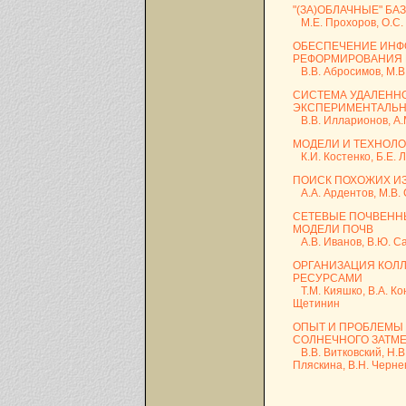
"(ЗА)ОБЛАЧНЫЕ" БА
М.Е. Прохоров, О.С.
ОБЕСПЕЧЕНИЕ ИНФ
РЕФОРМИРОВАНИЯ
В.В. Абросимов, М.В
СИСТЕМА УДАЛЕННО
ЭКСПЕРИМЕНТАЛЬН
В.В. Илларионов, А.М.
МОДЕЛИ И ТЕХНОЛ
К.И. Костенко, Б.Е. 
ПОИСК ПОХОЖИХ И
А.А. Ардентов, М.В.
СЕТЕВЫЕ ПОЧВЕНН
МОДЕЛИ ПОЧВ
А.В. Иванов, В.Ю. С
ОРГАНИЗАЦИЯ КОЛ
РЕСУРСАМИ
Т.М. Кияшко, В.А. Кон
Щетинин
ОПЫТ И ПРОБЛЕМЫ
СОЛНЕЧНОГО ЗАТМЕН
В.В. Витковский, Н.В.
Пляскина, В.Н. Черне