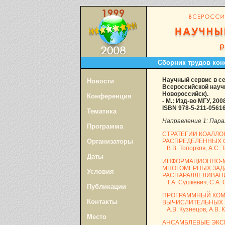
Сборник трудов кон
Научный сервис в с
Новости
Всероссийской научно
Новороссийск).
Конференция
- М.: Изд-во МГУ, 2008
ISBN 978-5-211-0561
Тематика
Направление 1: Пара
Программа
СТРАТЕГИИ КОАЛЛО
Организаторы
РАСПРЕДЕЛЕННЫХ 
В.В. Топорков, А.С. 
Даты
ИНФОРМАЦИОННО-М
МНОГОМЕРНЫХ ЗАД
Условия
РАСПАРАЛЛЕЛИВАН
Т.А. Сушкевич, С.А. С
Публикации
ПРОГРАММНЫЙ КОМП
Контакты
ВЫЧИСЛИТЕЛЬНЫХ 
А.В. Кузнецов, А.В. К
Место
АНСАМБЛЕВЫЕ ЭКС