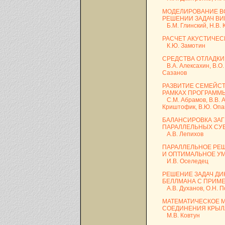
МОДЕЛИРОВАНИЕ В
РЕШЕНИИ ЗАДАЧ В
Б.М. Глинский, Н.В. К
РАСЧЕТ АКУСТИЧЕС
К.Ю. Замотин
СРЕДСТВА ОТЛАДКИ
В.А. Алексахин, В.О. 
Сазанов
РАЗВИТИЕ СЕМЕЙС
РАМКАХ ПРОГРАММЫ
С.М. Абрамов, В.В. А
Криштофик, В.Ю. Опа
БАЛАНСИРОВКА ЗА
ПАРАЛЛЕЛЬНЫХ СУ
А.В. Лепихов
ПАРАЛЛЕЛЬНОЕ РЕ
И ОПТИМАЛЬНОЕ У
И.В. Оселедец
РЕШЕНИЕ ЗАДАЧ Д
БЕЛЛМАНА С ПРИМ
А.В. Духанов, О.Н. П
МАТЕМАТИЧЕСКОЕ 
СОЕДИНЕНИЯ КРЫЛ
М.В. Ковтун