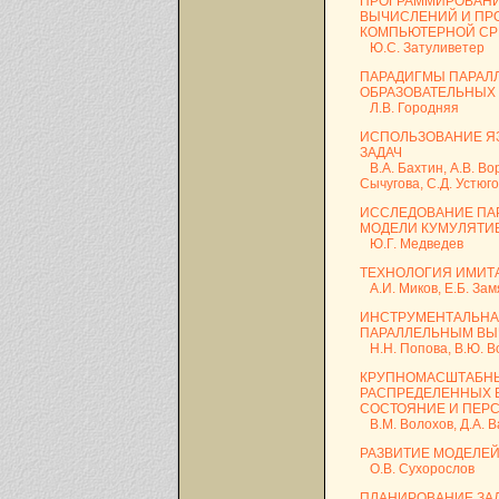
ПРОГРАММИРОВАНИ
ВЫЧИСЛЕНИЙ И ПР
КОМПЬЮТЕРНОЙ СР
Ю.С. Затуливетер
ПАРАДИГМЫ ПАРАЛ
ОБРАЗОВАТЕЛЬНЫХ
Л.В. Городняя
ИСПОЛЬЗОВАНИЕ Я
ЗАДАЧ
В.А. Бахтин, А.В. Вор
Сычугова, С.Д. Устюг
ИССЛЕДОВАНИЕ ПА
МОДЕЛИ КУМУЛЯТИ
Ю.Г. Медведев
ТЕХНОЛОГИЯ ИМИТ
А.И. Миков, Е.Б. За
ИНСТРУМЕНТАЛЬНА
ПАРАЛЛЕЛЬНЫМ В
Н.Н. Попова, В.Ю. В
КРУПНОМАСШТАБНЫ
РАСПРЕДЕЛЕННЫХ 
СОСТОЯНИЕ И ПЕР
В.М. Волохов, Д.А. В
РАЗВИТИЕ МОДЕЛЕЙ
О.В. Сухорослов
ПЛАНИРОВАНИЕ ЗА