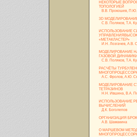
НЕКОТОРЫЕ ВОПРО
ТОПОЛОГИЕЙ
В.В. Прокошев, П.Ю
3D МОДЕЛИРОВАНИЕ
С.В. Поляков, Т.А. К
ИСПОЛЬЗОВАНИЕ СИ
УПРАВЛЕНИЯВЫСО
«МЕТАКЛАСТЕР»
И.Н. Лозгачев, А.В. 
МОДЕЛИРОВАНИЕ НА
ГАЗОВОЙ ДИНАМИК
С.В. Поляков, Т.А. К
РАСЧЁТЫ ТУРБУЛЕ
МНОГОПРОЦЕССОР
A.С. Фролов, А.Ю. С
МОДЕЛИРОВАНИЕ С
ТЕТРАЗИНОВ
Н.Н. Ившина, В.А. По
ИСПОЛЬЗОВАНИЕ Р
ВЫЧИСЛЕНИЙ
Д.К. Боголепов
ОРГАНИЗАЦИЯ БРОК
А.В. Шамакина
О МАРШЕВОМ МЕТОД
МНОГОПРОЦЕССОР