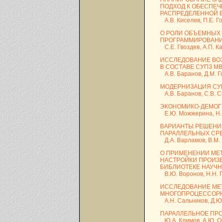
ПОДХОД К ОБЕСПЕ
РАСПРЕДЕЛЕННОЙ 
А.В. Киселев, П.Е. Г
О РОЛИ ОБЪЕМНЫХ
ПРОГРАММИРОВАН
С.Е. Гвоздев, А.П. К
ИССЛЕДОВАНИЕ ВО
В СОСТАВЕ СУПЗ МВ
А.В. Баранов, Д.М. Г
МОДЕРНИЗАЦИЯ СУП
А.В. Баранов, С.В. 
ЭКОНОМИКО-ДЕМОГ
Е.Ю. Можжерина, Н.
ВАРИАНТЫ РЕШЕНИ
ПАРАЛЛЕЛЬНЫХ СР
Д.А. Варламов, В.М. В
О ПРИМЕНЕНИИ МЕ
НАСТРОЙКИ ПРОИЗВ
БИБЛИОТЕКЕ НАУЧ
В.Ю. Воронов, Н.Н. 
ИССЛЕДОВАНИЕ МЕ
МНОГОПРОЦЕССОР
А.Н. Сальников, Д.Ю
ПАРАЛЛЕЛЬНОЕ ПР
Ю.А. Климов, А.Ю. О