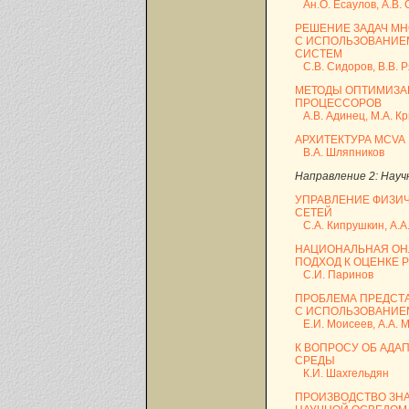
Ан.О. Есаулов, А.В. 
PЕШЕНИЕ ЗАДАЧ М
С ИСПОЛЬЗОВАНИЕ
СИСТЕМ
С.В. Сидоров, В.В. 
МЕТОДЫ ОПТИМИЗА
ПРОЦЕССОРОВ
А.В. Адинец, М.А. Кр
АРХИТЕКТУРА MCVA
В.А. Шляпников
Направление 2: Науч
УПРАВЛЕНИЕ ФИЗИ
СЕТЕЙ
С.А. Кипрушкин, А.А. 
НАЦИОНАЛЬНАЯ ОН
ПОДХОД К ОЦЕНКЕ 
С.И. Паринов
ПРОБЛЕМА ПРЕДСТА
С ИСПОЛЬЗОВАНИЕ
Е.И. Моисеев, А.А. М
К ВОПРОСУ ОБ АД
СРЕДЫ
К.И. Шахгельдян
ПРОИЗВОДСТВО ЗН