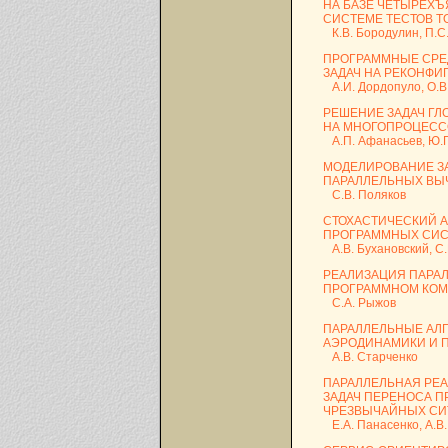
НА БАЗЕ ЧЕТЫРЕХЪ
СИСТЕМЕ ТЕСТОВ 
К.В. Бородулин, П.С
ПРОГРАММНЫЕ СРЕ
ЗАДАЧ НА РЕКОНФ
А.И. Дордопуло, О.В.
РЕШЕНИЕ ЗАДАЧ Г
НА МНОГОПРОЦЕСС
А.П. Афанасьев, Ю.Г.
МОДЕЛИРОВАНИЕ З
ПАРАЛЛЕЛЬНЫХ ВЫ
С.В. Поляков
СТОХАСТИЧЕСКИЙ 
ПРОГРАММНЫХ СИ
А.В. Бухановский, С.
РЕАЛИЗАЦИЯ ПАРА
ПРОГРАММНОМ КОМ
С.А. Рыжов
ПАРАЛЛЕЛЬНЫЕ АЛ
АЭРОДИНАМИКИ И 
А.В. Старченко
ПАРАЛЛЕЛЬНАЯ РЕ
ЗАДАЧ ПЕРЕНОСА 
ЧРЕЗВЫЧАЙНЫХ СИ
Е.А. Панасенко, А.В