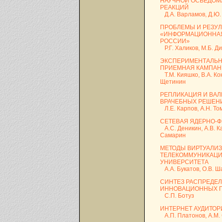
НАУЧНОЙ ОСВЕДОМ
РЕАКЦИЙ
Д.А. Варламов, Д.Ю. 
ПРОБЛЕМЫ И РЕЗУЛ
«ИНФОРМАЦИОННАЯ
РОССИИ»
Р.Г. Халиков, М.Б. Ди
ЭКСПЕРИМЕНТАЛЬНА
ПРИЕМНАЯ КАМПАН
Т.М. Кияшко, В.А. Кон
Щетинин
РЕПЛИКАЦИЯ И ВА
ВРАЧЕБНЫХ РЕШЕН
Л.Е. Карпов, А.Н. То
СЕТЕВАЯ ЯДЕРНО-Ф
А.С. Деникин, А.В. Ка
Самарин
МЕТОДЫ ВИРТУАЛИЗ
ТЕЛЕКОММУНИКАЦИ
УНИВЕРСИТЕТА
А.А. Букатов, О.В. Ш
СИНТЕЗ РАСПРЕДЕ
ИННОВАЦИОННЫХ П
С.П. Ботуз
ИНТЕРНЕТ АУДИТОРИ
А.П. Платонов, А.М.