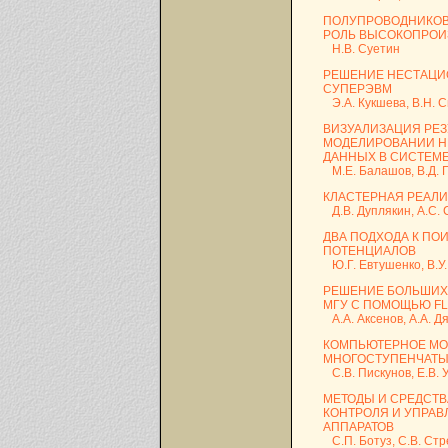
ПОЛУПРОВОДНИКОВ
РОЛЬ ВЫСОКОПРОИ
Н.В. Суетин
РЕШЕНИЕ НЕСТАЦИ
СУПЕРЭВМ
Э.А. Кукшева, В.Н. 
ВИЗУАЛИЗАЦИЯ РЕЗ
МОДЕЛИРОВАНИИ Н
ДАННЫХ В СИСТЕМЕ
М.Е. Балашов, В.Д. Г
КЛАСТЕРНАЯ РЕАЛ
Д.В. Дуплякин, А.С. 
ДВА ПОДХОДА К П
ПОТЕНЦИАЛОВ
Ю.Г. Евтушенко, В.У.
РЕШЕНИЕ БОЛЬШИХ
МГУ С ПОМОЩЬЮ FL
А.А. Аксенов, А.А. Дя
КОМПЬЮТЕРНОЕ МО
МНОГОСТУПЕНЧАТЫ
С.В. Пискунов, Е.В. 
МЕТОДЫ И СРЕДСТ
КОНТРОЛЯ И УПРА
АППАРАТОВ
С.П. Ботуз, С.В. Ст