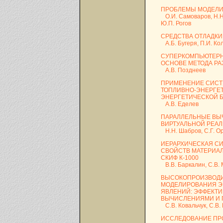
ПРОБЛЕМЫ МОДЕЛИ
О.И. Самоваров, Н.Н.
Ю.П. Рогов
СРЕДСТВА ОТЛАДКИ
А.Б. Бугеря, П.И. Ко
СУПЕРКОМПЬЮТЕРН
ОСНОВЕ МЕТОДА РА
А.В. Позднеев
ПРИМЕНЕНИЕ СИСТ
ТОПЛИВНО-ЭНЕРГЕТ
ЭНЕРГЕТИЧЕСКОЙ 
А.В. Еделев
ПАРАЛЛЕЛЬНЫЕ ВЫЧ
ВИРТУАЛЬНОЙ РЕА
Н.Н. Шабров, С.Г. Ор
ИЕРАРХИЧЕСКАЯ С
СВОЙСТВ МАТЕРИА
СКИФ К-1000
В.В. Баркалин, С.В. 
ВЫСОКОПРОИЗВОД
МОДЕЛИРОВАНИЯ Э
ЯВЛЕНИЙ: ЭФФЕКТ
ВЫЧИСЛЕНИЯМИ И П
С.В. Ковальчук, С.В. 
ИССЛЕДОВАНИЕ ПР