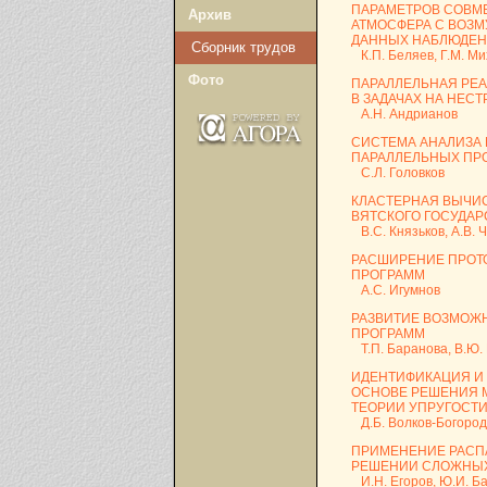
ПАРАМЕТРОВ СОВМ
Архив
АТМОСФЕРА С ВОЗ
ДАННЫХ НАБЛЮДЕ
Сборник трудов
К.П. Беляев, Г.М. Мих
Фото
ПАРАЛЛЕЛЬНАЯ РЕ
В ЗАДАЧАХ НА НЕС
А.Н. Андрианов
СИСТЕМА АНАЛИЗА 
ПАРАЛЛЕЛЬНЫХ ПР
С.Л. Головков
КЛАСТЕРНАЯ ВЫЧИ
ВЯТСКОГО ГОСУДА
В.С. Князьков, А.В. Ч
РАСШИРЕНИЕ ПРОТ
ПРОГРАММ
А.С. Игумнов
РАЗВИТИЕ ВОЗМОЖ
ПРОГРАММ
Т.П. Баранова, В.Ю. 
ИДЕНТИФИКАЦИЯ И
ОСНОВЕ РЕШЕНИЯ 
ТЕОРИИ УПРУГОСТ
Д.Б. Волков-Богородск
ПРИМЕНЕНИЕ РАСП
РЕШЕНИИ СЛОЖНЫХ
И.Н. Егоров, Ю.И. Б