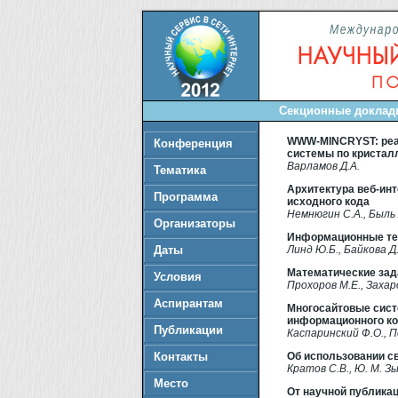
Секционные доклады
WWW-MINCRYST: реа
Конференция
системы по кристал
Варламов Д.А.
Тематика
Архитектура веб-ин
Программа
исходного кода
Немнюгин С.А., Быль 
Организаторы
Информационные тех
Даты
Линд Ю.Б., Байкова Д.
Математические зад
Условия
Прохоров М.Е., Захар
Аспирантам
Многосайтовые сист
информационного к
Публикации
Каспаринский Ф.О., П
Контакты
Об использовании с
Кратов С.В., Ю. М. З
Место
От научной публика