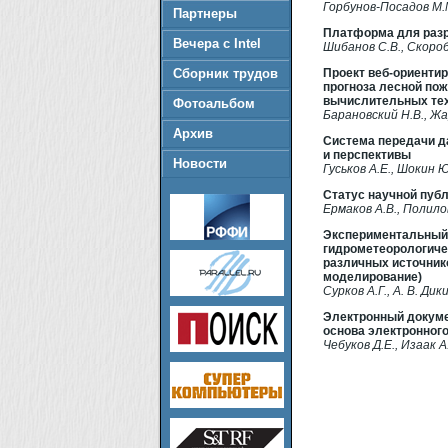
Горбунов-Посадов М.М
Партнеры
Платформа для разр
Вечера с Intel
Шибанов С.В., Скороб
Сборник трудов
Проект веб-ориенти
прогноза лесной по
вычислительных те
Фотоальбом
Барановский Н.В., Жа
Архив
Система передачи д
и перспективы
Новости
Гуськов А.Е., Шокин Ю
Статус научной пуб
Ермаков А.В., Полилов
Экспериментальный 
гидрометеорологиче
различных источник
моделирование)
Сурков А.Г., А. В. Дик
Электронный докуме
основа электронног
Чебуков Д.Е., Изаак А