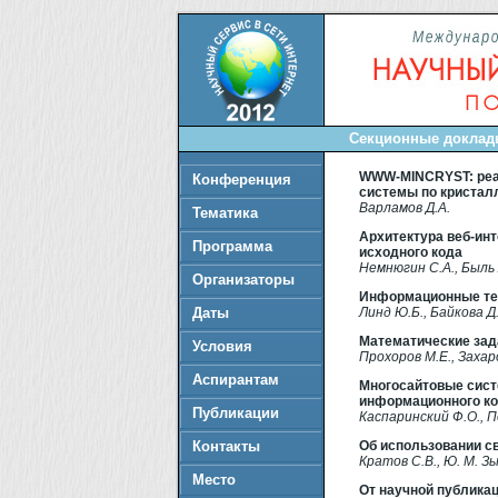
Секционные доклады
WWW-MINCRYST: реа
Конференция
системы по кристал
Варламов Д.А.
Тематика
Архитектура веб-ин
Программа
исходного кода
Немнюгин С.А., Быль 
Организаторы
Информационные тех
Даты
Линд Ю.Б., Байкова Д.
Математические зад
Условия
Прохоров М.Е., Захар
Аспирантам
Многосайтовые сист
информационного к
Публикации
Каспаринский Ф.О., П
Контакты
Об использовании с
Кратов С.В., Ю. М. З
Место
От научной публика