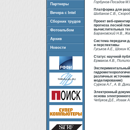
Горбунов-Посадов М.М
Партнеры
Платформа для разр
Вечера с Intel
Шибанов С.В., Скороб
Сборник трудов
Проект веб-ориенти
прогноза лесной по
вычислительных те
Фотоальбом
Барановский Н.В., Жа
Архив
Система передачи д
и перспективы
Новости
Гуськов А.Е., Шокин Ю
Статус научной пуб
Ермаков А.В., Полилов
Экспериментальный 
гидрометеорологиче
различных источник
моделирование)
Сурков А.Г., А. В. Дик
Электронный докуме
основа электронног
Чебуков Д.Е., Изаак А