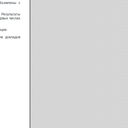
объявлены с
Результаты
ервых числах
нции.
ем докладов