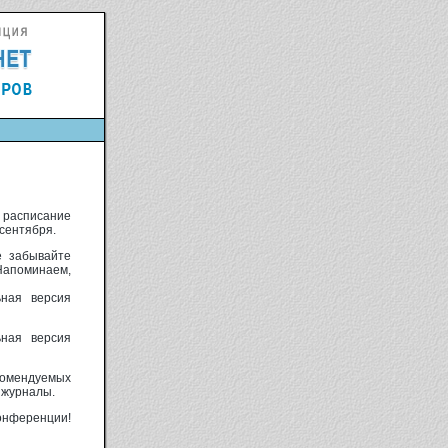
 расписание
 сентября.
е забывайте
 Напоминаем,
ьная версия
ьная версия
екомендуемых
 журналы.
нференции!