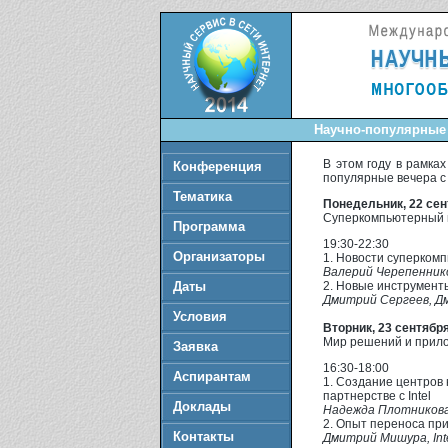
Научно-популярные ве
В этом году в рамка
Конференция
популярные вечера с
Тематика
Понедельник, 22 се
Суперкомпьютерный 
Программа
19:30-22:30
Организаторы
1. Новости суперком
Валерий Черепенников
Даты
2. Новые инструменты
Дмитрий Сергеев, Дм
Условия
Вторник, 23 сентябр
Мир решений и прил
Заявка
16:30-18:00
Аспирантам
1. Создание центров
партнерстве с Intel
Доклады
Надежда Плотникова,
2. Опыт переноса при
Контакты
Дмитрий Мишура, Int