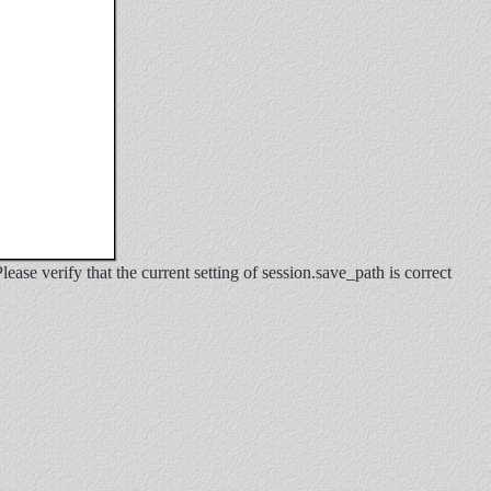
se verify that the current setting of session.save_path is correct