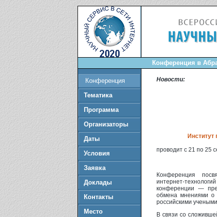
Конференция в Абра
Новости:
Конференция
Тематика
Программа
Организаторы
Институт
Даты
проводит с 21 по 25 
Условия
Заявка
Конференция посв
интернет-технологи
Доклады
конференции — пре
обмена мнениями о 
Контакты
российскими учеными
Место
В связи со сложивше