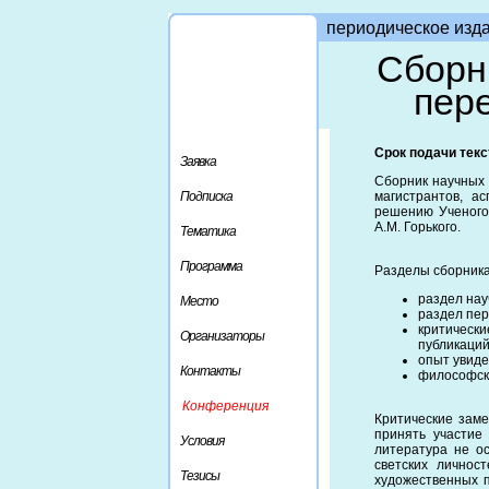
периодическое изд
Сборн
пере
Срок подачи текст
Заявка
Сборник научных 
Подписка
магистрантов, а
решению Ученого 
А.М. Горького.
Тематика
Программа
Разделы сборника
раздел нау
Место
раздел пер
критическ
Организаторы
публикаций
опыт увиде
Контакты
философска
Конференция
Критические заме
принять участие
Условия
литература не о
светских личнос
Тезисы
художественных п