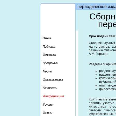
периодическое изд
Сборн
пере
Срок подачи текст
Заявка
Сборник научных 
Подписка
магистрантов, а
решению Ученого 
А.М. Горького.
Тематика
Программа
Разделы сборника
раздел нау
Место
раздел пер
критическ
Организаторы
публикаций
опыт увиде
Контакты
философска
Конференция
Критические заме
принять участие
Условия
литература не о
светских личнос
Тезисы
художественных п