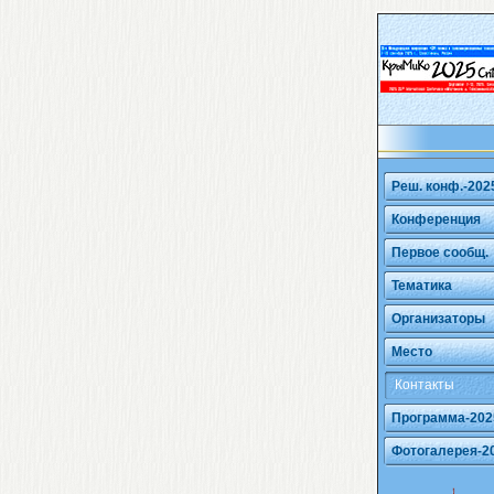
Реш. конф.-202
Конференция
Первое сообщ.
Тематика
Организаторы
Место
Контакты
Программа-202
Фотогалерея-2