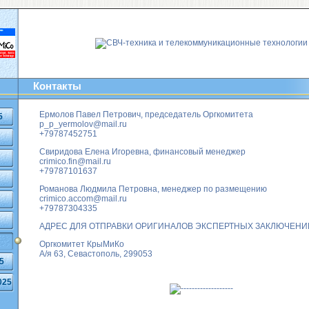
Контакты
Ермолов Павел Петрович, председатель Оргкомитета
5
p_p_yermolov@mail.ru
+79787452751
Свиридова Елена Игоревна, финансовый менеджер
crimico.fin@mail.ru
+79787101637
Романова Людмила Петровна, менеджер по размещению
crimico.accom@mail.ru
+79787304335
АДРЕС ДЛЯ ОТПРАВКИ ОРИГИНАЛОВ ЭКСПЕРТНЫХ ЗАКЛЮЧЕНИ
Оргкомитет КрыМиКо
А/я 63, Севастополь, 299053
5
025