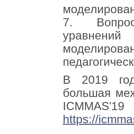
моделирован
7. Вопро
уравнени
моделирован
педагогичес
В 2019 го
большая ме
ICMMAS'19
https://icmma