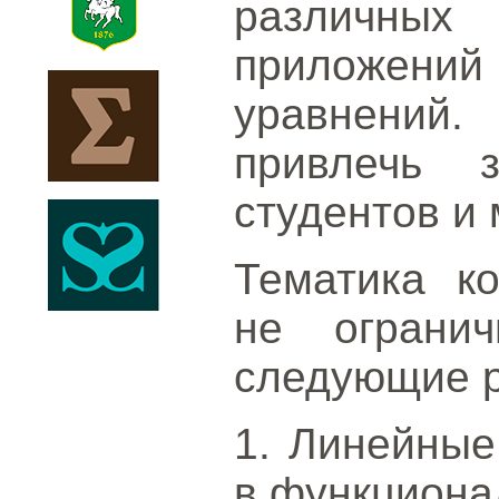
различны
приложен
уравнений
привлечь з
студентов и
Тематика к
не огранич
следующие 
1. Линейные
в функциона