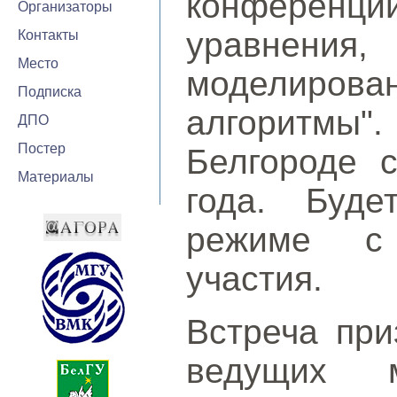
конференц
Организаторы
уравнени
Контакты
Место
моделиров
Подписка
алгоритмы".
ДПО
Постер
Белгороде 
Материалы
года. Буде
режиме с 
участия.
Встреча при
ведущих 