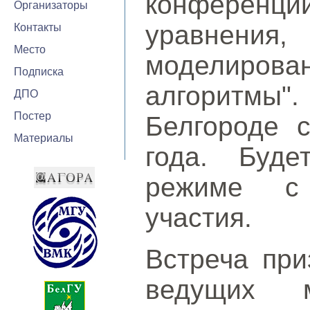
конференц
Организаторы
уравнени
Контакты
Место
моделиров
Подписка
алгоритмы".
ДПО
Постер
Белгороде 
Материалы
года. Буде
режиме с 
участия.
Встреча при
ведущих 