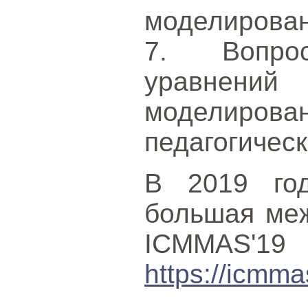
моделирован
7. Вопро
уравнени
моделирован
педагогичес
В 2019 го
большая ме
ICMMAS'19
https://icmma