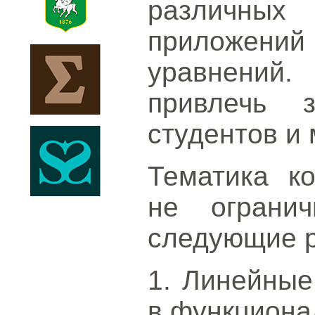
различны
приложен
уравнений
привлечь з
студентов и
Тематика к
не огранич
следующие 
1. Линейные
в функциона