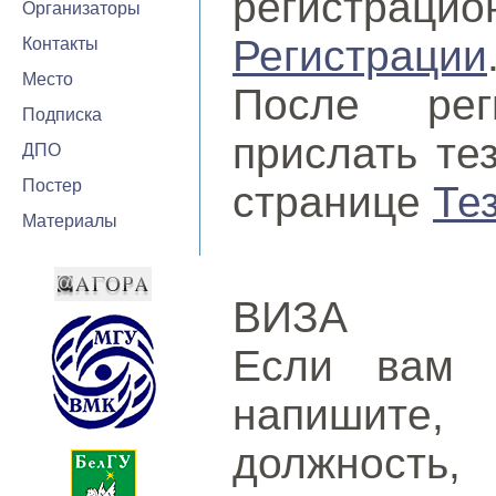
регистраци
Организаторы
Регистрации
Контакты
Место
После рег
Подписка
прислать те
ДПО
Постер
странице
Те
Материалы
ВИЗА
Если вам н
напишите
должность,