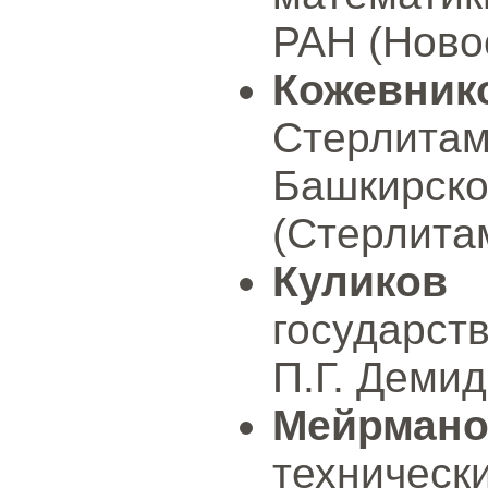
РАН (Новос
Кожевн
Стерли
Башкирс
(Стерлитам
Куликов
государст
П.Г. Демид
Мейрман
техничес