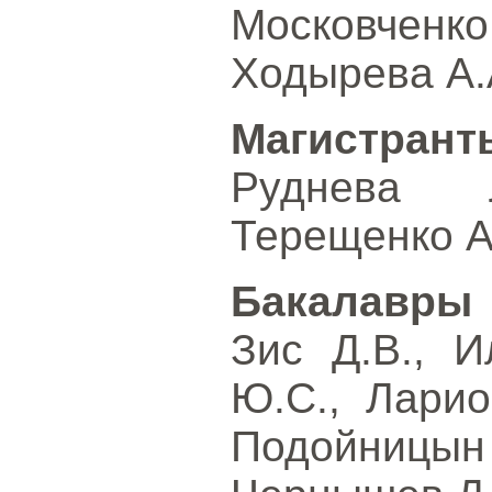
Московченко
Ходырева А.
Магистрант
Руднева 
Терещенко А
Бакалавры
Зис Д.В., И
Ю.С., Ларио
Подойницы