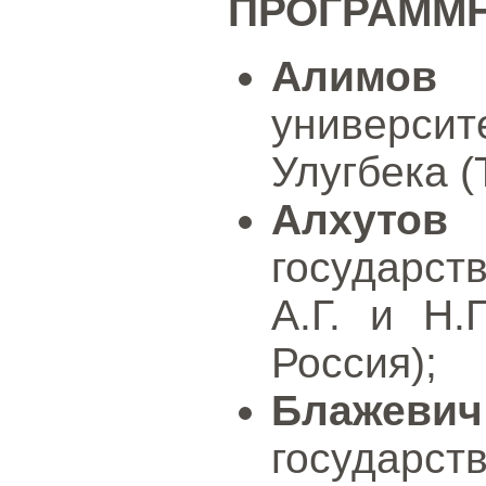
ПРОГРАММ
Алимов 
универси
Улугбека (
Алхутов
государст
А.Г. и Н.
Россия);
Блажевич
государс