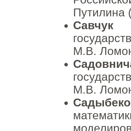
Путилина (
Савчук 
государст
М.В. Ломон
Садовнич
государст
М.В. Ломон
Садыбек
математи
моделиров