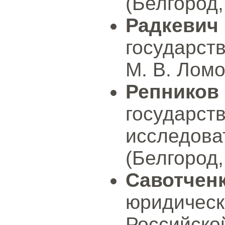
(Белгород,
Радкеви
государст
М. В. Ломо
Репников
государс
исследов
(Белгород,
Савотчен
юридич
Российск