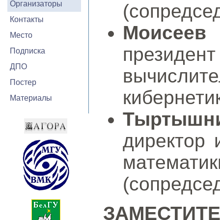
Организаторы
(сопредсед
Контакты
Моисеев 
Место
прези
Подписка
ДПО
вычисли
Постер
кибернети
Материалы
Тыртышни
директор 
математик
(сопредсед
ЗАМЕСТИ