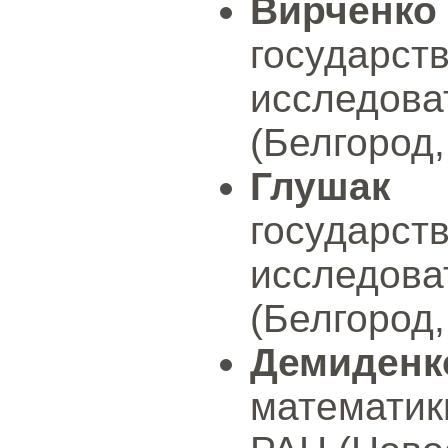
Вирченк
государс
исследов
(Белгород,
Глушак 
государс
исследов
(Белгород,
Демиден
математи