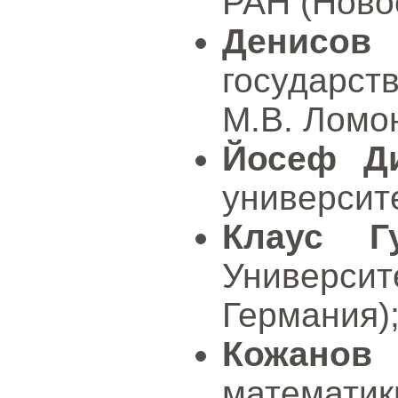
РАН (Новос
Денисов
государст
М.В. Ломон
Йосеф Д
университе
Клаус Гу
Универси
Германия)
Кожанов
математи