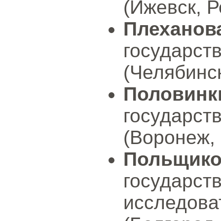
(Ижевск, Р
Плеханов
государ
(Челябинск
Половинк
государ
(Воронеж, 
Польщико
государс
исследов