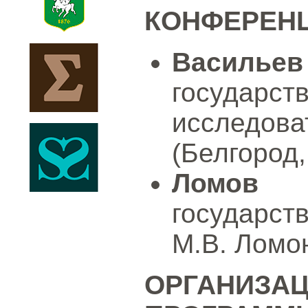
КОНФЕРЕН
Васильев
государс
исследов
(Белгород,
Ломов 
государст
М.В. Ломон
ОРГАН