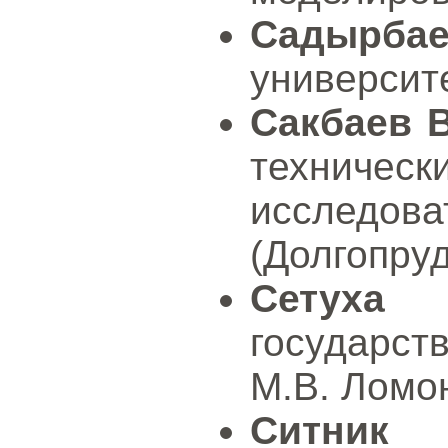
Садырба
университе
Сакбаев 
техническ
исследов
(Долгопруд
Сетуха 
государст
М.В. Ломон
Ситник 