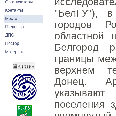
исследовате
Организаторы
"БелГУ"), 
Контакты
Место
городов Р
Подписка
областной 
ДПО
Постер
Белгород р
Материалы
границы меж
верхнем т
Донец. Ар
указываю
поселения з
упомянутый