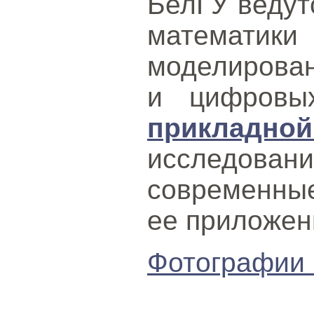
БелГУ ведут
математи
моделирован
и цифровы
прикладно
исследовани
современны
ее приложен
Фотографии 