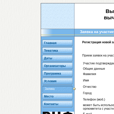
Вы
выч
Заявка на участие
Регистрация новой з
Главная
Тематика
Прием заявок на уча
Даты
Участие подтвержда
Организаторы
Общие данные
Программа
Фамилия
Имя
Условия
Отчество
Заявка
Город
Место
Телефон (моб.)
Контакты
может быть использо
оргкомитета с участн