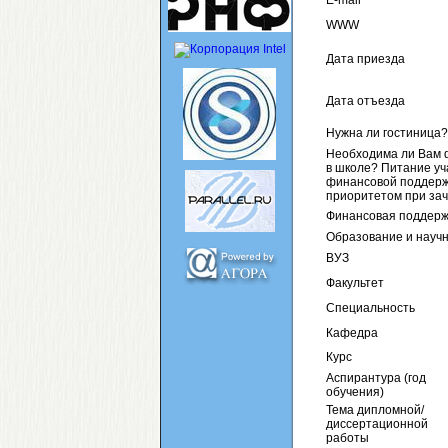
E-mail
WWW
Дата приезда
Дата отъезда
Нужна ли гостиница?
Необходима ли Вам 
в школе? Питание уч
финансовой поддержк
приоритетом при зач
Финансовая поддерж
Образование и науч
ВУЗ
Факультет
Специальность
Кафедра
Курс
Аспирантура (год
обучения)
Тема дипломной/
диссертационной
работы