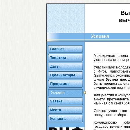
Вы
выч
Условия
Главная
Молодежная школа
Тематика
указаны на странице
Даты
Участниками молодеж
с 4-го), магистра
Организаторы
(выпускники, окончив
школе
бесплатное
. 
быть предоставлена
Программа
студенческой гостини
Условия
Для участия в конку
анкету претендент
Заявка
начиная с 9 сентября
Место
Список участников
конкурсного отбора.
Контакты
Командировки оф
государственный унив