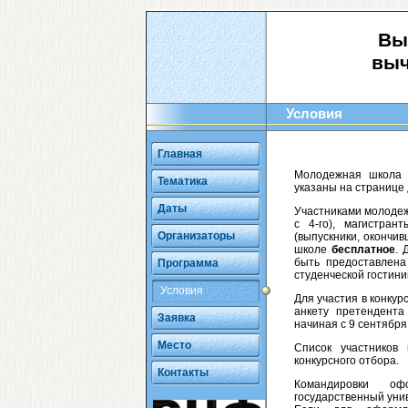
Вы
выч
Условия
Главная
Молодежная школа
Тематика
указаны на странице
Даты
Участниками молодеж
с 4-го), магистра
Организаторы
(выпускники, окончив
школе
бесплатное
. 
быть предоставлена
Программа
студенческой гостини
Условия
Для участия в конку
анкету претендент
Заявка
начиная с 9 сентября
Место
Список участников
конкурсного отбора.
Контакты
Командировки оф
государственный унив