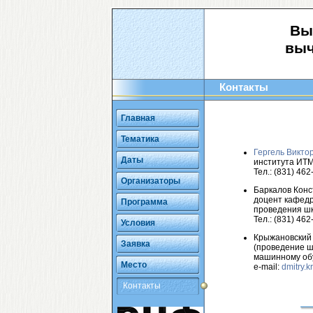
Вы
выч
Контакты
Главная
Тематика
Гергель Викто
Даты
института ИТММ
Тел.: (831) 462
Организаторы
Баркалов Конс
доцент кафедр
Программа
проведения ш
Тел.: (831) 462
Условия
Крыжановский Д
Заявка
(проведение ш
машинному об
Место
e-mail:
dmitry.
Контакты