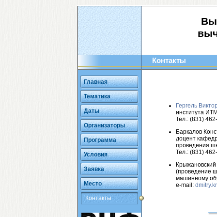
Вы
выч
Контакты
Главная
Тематика
Гергель Викто
Даты
института ИТММ
Тел.: (831) 462
Организаторы
Баркалов Конс
доцент кафедр
Программа
проведения ш
Тел.: (831) 462
Условия
Крыжановский Д
Заявка
(проведение ш
машинному об
Место
e-mail:
dmitry.
Контакты