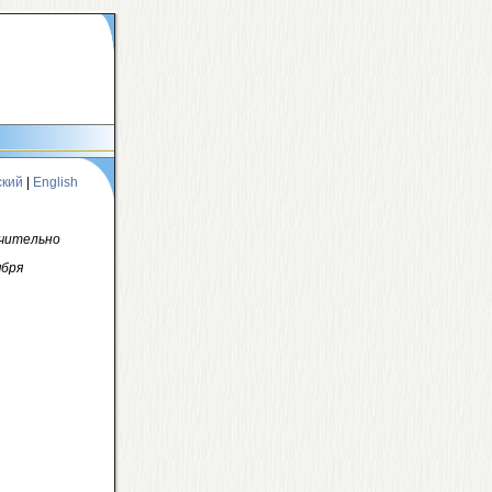
ский
|
English
ючительно
ября