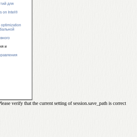
тий для
s on Intel®
optimization
обальной
вного
ия и
правления
se verify that the current setting of session.save_path is correct