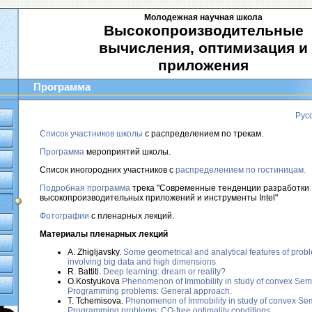
Молодежная научная школа
Высокопроизводительные
вычисления, оптимизация и
приложения
Программа
Рус
Список участников школы
с распределением по трекам.
Программа
мероприятий школы.
Список иногородних участников с
распределением по гостиницам.
Подробная программа
трека "Современные тенденции разработки
высокопроизводительных приложений и инструменты Intel"
Фотографии
с пленарных лекций.
Материалы пленарных лекций
А. Zhigljavsky.
Some geometrical and analytical features of prob
involving big data and high dimensions
R. Battiti.
Deep learning: dream or reality?
O.Kostyukova
Phenomenon of Immobility in study of convex Semi-
Programming problems: General approach.
T. Tchemisova.
Phenomenon of Immobility in study of convex Semi
Programming problems: CQ-free optimality conditions.