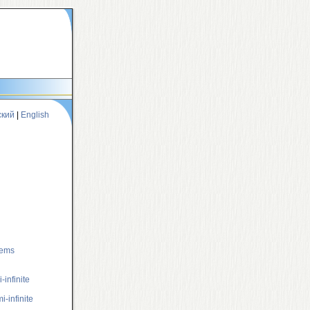
ский
|
English
lems
infinite
-infinite