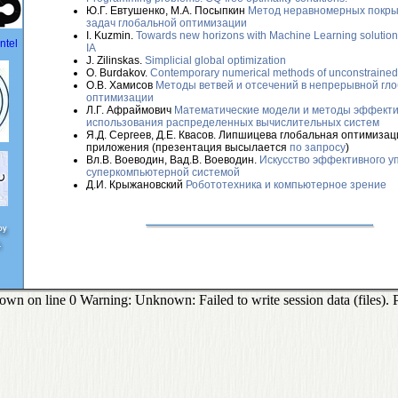
Ю.Г. Евтушенко, М.А. Посыпкин
Метод неравномерных покры
задач глобальной оптимизации
I. Kuzmin.
Towards new horizons with Machine Learning solution
IA
J. Zilinskas.
Simplicial global optimization
O. Burdakov.
Contemporary numerical methods of unconstrained 
О.В. Хамисов
Методы ветвей и отсечений в непрерывной гл
оптимизации
Л.Г. Афраймович
Математические модели и методы эффекти
использования распределенных вычислительных систем
Я.Д. Сергеев, Д.Е. Квасов. Липшицева глобальная оптимизац
приложения (презентация высылается
по запросу
)
Вл.В. Воеводин, Вад.В. Воеводин.
Искусство эффективного у
суперкомпьютерной системой
Д.И. Крыжановский
Робототехника и компьютерное зрение
 on line 0 Warning: Unknown: Failed to write session data (files). Plea