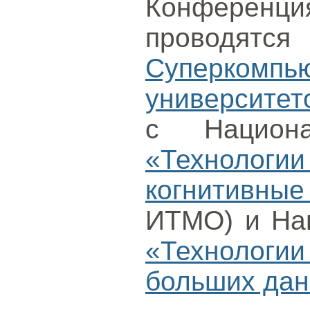
Конференц
провод
Суперкомп
университет
с Национ
«Технологи
когнитивны
ИТМО) и На
«Технолог
больших да