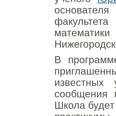
основате
факульте
математ
Нижегородск
В программ
приглашенн
известных 
сообщения 
Школа будет