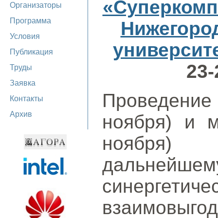
«Суперкомп
Организаторы
Программа
Нижегоро
Условия
университе
Публикация
23-
Труды
Заявка
Проведени
Контакты
Архив
ноября) и 
ноября) 
дальне
синергет
взаимовыгод