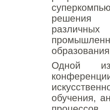
суперкомпь
решения 
различны
промышле
образования
Одной из
конференции
искусственн
обучения, а
процессов