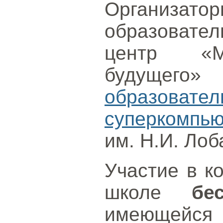
Органи
образоват
центр «Ма
будущего
образов
суперкомпью
им. Н.И. Лоб
Участие в к
школе
бе
имеющейся