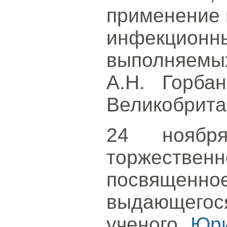
применение 
инфекцио
выполняемых
А.Н. Горбан
Великобрита
24 ноябр
торжест
посвященн
выдающегося
ученого
Юри