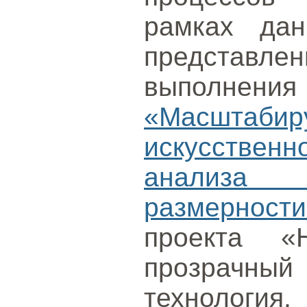
рамках дан
представле
выполне
«Масштаб
искусстве
анализа
размерности
проекта «
прозрачный 
технолог