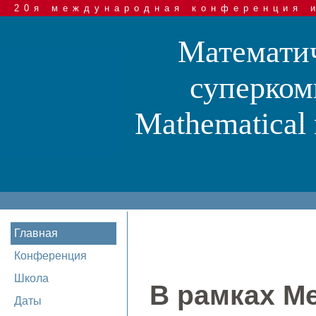
20я международная конференция 
Математич
суперком
Mathematical 
Главная
Конференция
Школа
В рамках М
Даты