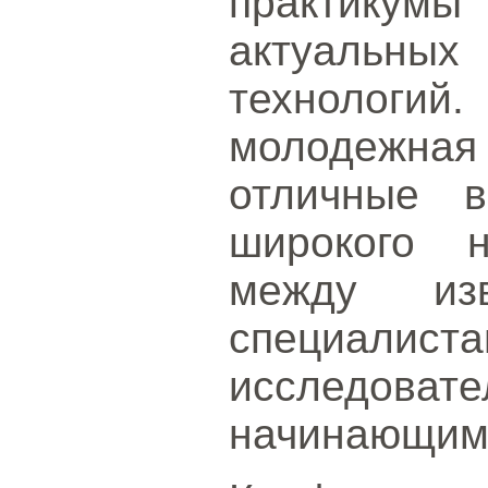
практик
актуальн
технологий.
молодежна
отличные в
широкого н
между из
специал
исследо
начинающими