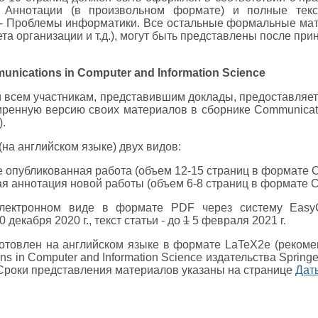
 Аннотации (в произвольном формате) и полные текс
а - Проблемы информатики. Все остальные формальные мат
та организации и т.д.), могут быть представлены после при
ications in Computer and Information Science
 всем участникам, представившим доклады, предоставляет
ренную версию своих материалов в сборнике Communication
).
(на английском языке) двух видов:
е опубликованная работа (объем 12-15 страниц в формате C
ая аннотация новой работы (объем 6-8 страниц в формате C
лектронном виде в формате PDF через систему Easy
 декабря 2020 г., текст статьи - до
1
5 февраля 2021 г.
готовлен на английском языке в формате LaTeX2e (рекоме
s in Computer and Information Science издательства Spring
 Сроки представления материалов указаны на странице
Дат