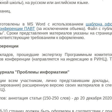
жной школы), на русском или английском языке.
раниц.
дготовлены в MS Word с использованием
шаблона оф
онференции ПАВТ
(за исключением объема). Файл с публи
ы". Сроки представления материалов указаны на страни
соответствующие требованиям к оформлению.
ференции
окладов, прошедшие экспертизу Программным комитет
ов конференции (направляется на индексацию в РИНЦ). Т
журнала "Проблемы информатики"
ии всем участникам, лично представившим доклады, п
нзирования) расширенную версию своих материалов в сп
Ц).
: аннотация статьи (150-250 слов) - до 20 декабря 2020 г
 8-10 страниц должен быть оформлен в соответствии с п