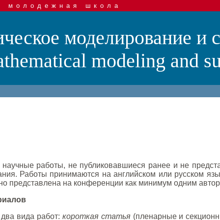
и молодежная школа
ческое моделирование и 
hematical modeling and su
научные работы, не публиковавшиеся ранее и не предста
ния. Работы принимаются на английском или русском язы
но представлена на конференции как минимум одним автор
риалов
два вида работ:
короткая статья
(пленарные и секцион