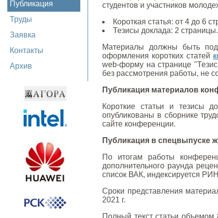
Публикация
студентов и участников молоде
Труды
Короткая статья: от 4 до 6 ст
Тезисы доклада: 2 страницы.
Заявка
Материалы должны быть по
Контакты
оформления коротких статей
к
web-форму на странице "Тезис
Архив
без рассмотрения работы, не 
Публикация материалов кон
Короткие статьи и тезисы д
опубликованы в сборнике труд
сайте конференции.
Публикация в спецвыпуске 
По итогам работы конференц
дополнительного раунда реце
список ВАК, индексируется РИН
Сроки представления материалов
2021 г.
Полный текст статьи объемом