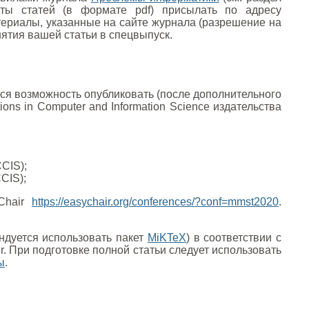
ты статей (в формате pdf) присылать по адресу
ериалы, указанные на сайте журнала (разрешение на
нятия вашей статьи в спецвыпуск.
ся возможность опубликовать (после дополнительного
s in Computer and Information Science издательства
CIS);
CIS);
Chair
https://easychair.org/conferences/?conf=mmst2020
.
ндуется использовать пакет
MiKTeX
) в соответствии с
er. При подготовке полной статьи следует использовать
ы
.