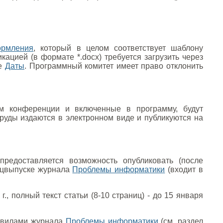
ормления
, который в целом соответствует шаблону
кацией (в формате *.docx) требуется загрузить через
це
Даты
. Программный комитет имеет право отклонить
ом конференции и включенные в программу, будут
руды издаются в электронном виде и публикуются на
редоставляется возможность опубликовать (после
ецвыпуске журнала
Проблемы информатики
(входит в
., полный текст статьи (8-10 страниц) - до 15 января
равилами журнала
Проблемы информатики
(см. раздел