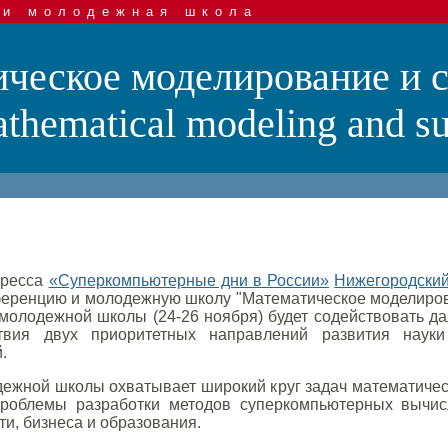
 и молодежная школа
ческое моделирование и 
hematical modeling and su
гресса
«Суперкомпьютерные дни в России»
Нижегородский
еренцию и молодежную школу "Математическое моделиров
 молодежной школы (24-26 ноября) будет содействовать 
ствия двух приоритетных направлений развития наук
.
ежной школы охватывает широкий круг задач математиче
проблемы разработки методов суперкомпьютерных вычис
и, бизнеса и образования.