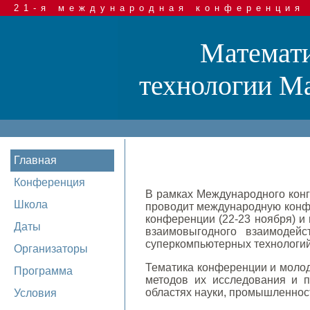
21-я международная конференция
Математи
технологии Mat
Главная
Конференция
В рамках Международного кон
Школа
проводит международную конф
конференции (22-23 ноября) и
Даты
взаимовыгодного взаимодей
суперкомпьютерных технологий
Организаторы
Тематика конференции и молод
Программа
методов их исследования и 
областях науки, промышленност
Условия