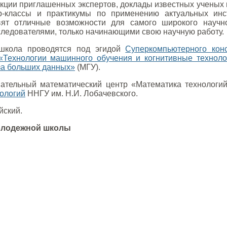
кции приглашенных экспертов, доклады известных ученых 
р-классы и практикумы по применению актуальных инс
ят отличные возможности для самого широкого научн
ледователями, только начинающими свою научную работу.
школа проводятся под эгидой
Суперкомпьютерного кон
«Технологии машинного обучения и когнитивные техноло
за больших данных»
(МГУ).
вательный математический центр «Математика технологи
ологий
ННГУ им. Н.И. Лобачевского.
йский.
олодежной школы