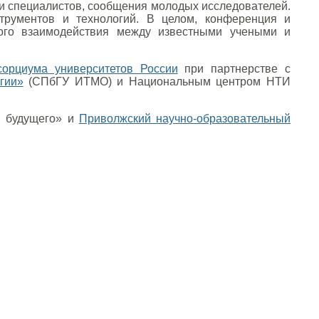
и специалистов, сообщения молодых исследователей.
трументов и технологий. В целом, конференция и
ого взаимодействия между известными учеными и
сорциума университетов России
при партнерстве с
гии»
(СПбГУ ИТМО) и Национальным центром НТИ
й будущего» и
Приволжский научно-образовательный