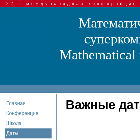
22-я международная конференция
Математич
суперком
Mathematical 
Важные да
Главная
Конференция
Школа
Даты