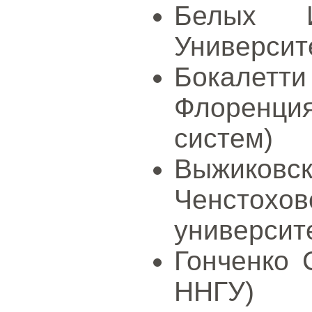
Белых И
Университ
Бокалет
Флоренц
систем)
Выжико
Ченстохо
университ
Гонченко С
ННГУ)