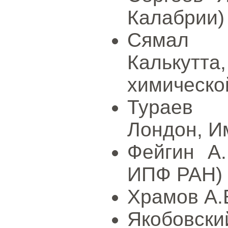
Калабрии)
Сямал 
Калькутт
химическо
Тураев Д
Лондон, И
Фейгин А.
ИПФ РАН)
Храмов А.
Якобовски