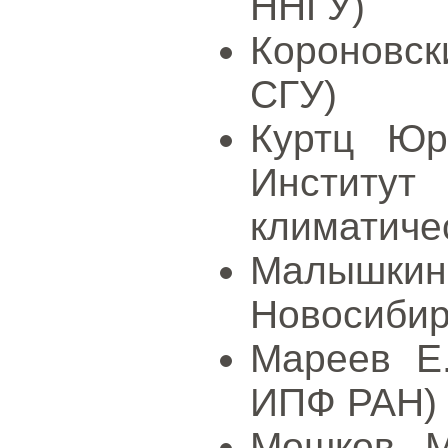
ННГУ)
Короновск
СГУ)
Куртц Юр
Инстит
климатичес
Малышк
Новосибир
Мареев Е.
ИПФ РАН)
Мошков М