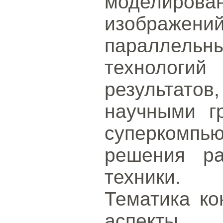
моделир
изображе
параллел
технолог
результато
научными г
суперкомпь
решения ра
техники.
Тематика ко
аспекты