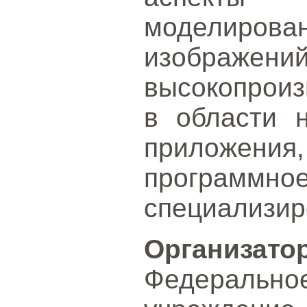
моделир
изображени
высокопрои
в области н
приложе
програм
специализир
Организа
Федераль