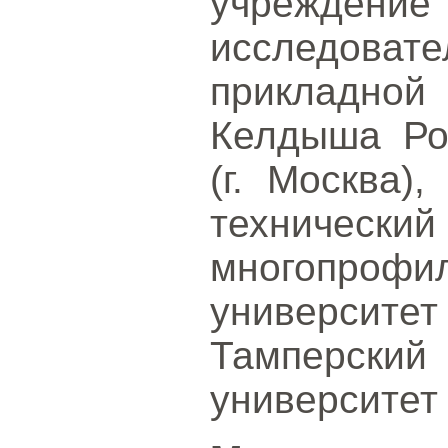
учрежде
исследоват
прикладно
Келдыша Ро
(г. Москва)
техничес
многопр
университе
Тамперск
университет