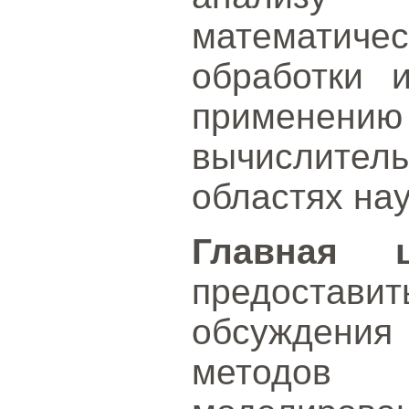
математич
обработки 
примене
вычислит
областях нау
Главная 
предостав
обсуждени
методов