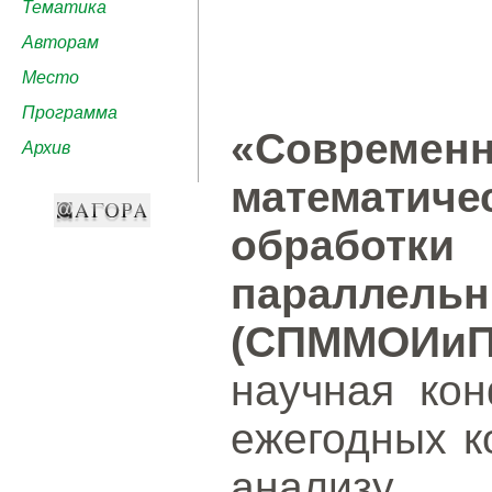
Тематика
Авторам
Место
Программа
«Совре
Архив
математич
обработ
паралле
(СПММОИиП
научная кон
ежегодных к
анализу 