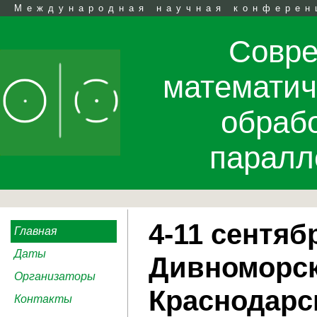
Международная научная конферен
Совр
математич
обраб
паралл
4-11 сентябр
Главная
Даты
Дивноморск
Организаторы
Краснодарс
Контакты