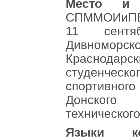
Место и 
СПММОИиПВ-
11 сентя
Дивномо
Краснода
студенчес
спортивно
Донского
технического
Языки ко