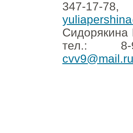
347-1
yuliapershin
Сидорякина 
тел.: 8-9
cvv9@mail.r