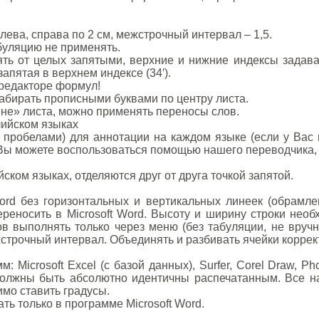
слева, справа по 2 см, межстрочный интервал – 1,5.
абуляцию не применять.
ть от целых запятыми, верхние и нижние индексы задава
апятая в верхнем индексе (34′).
редакторе формул!
абирать прописными буквами по центру листа.
не» листа, можно применять переносы слов.
лийском языках
с пробелами) для аннотации на каждом языке (если у Вас
 Вы можете воспользоваться помощью нашего переводчика, 
ском языках, отделяются друг от друга точкой запятой.
Word без горизонтальных и вертикальных линеек (обрамле
переносить в Microsoft Word. Высоту и ширину строки нео
в выполнять только через меню (без табуляции, не вручн
строчный интервал. Объединять и разбивать ячейки коррект
Microsoft Excel (с базой данных), Surfer, Corel Draw, Photo
олжны быть абсолютно идентичны распечатанным. Все на
имо ставить градусы.
ь только в программе Microsoft Word.