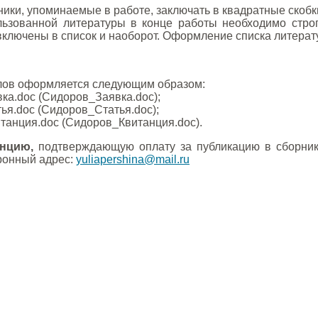
ки, упоминаемые в работе, заключать в квадратные скобки. На
льзованной литературы в конце работы необходимо строг
включены в список и наоборот. Оформление списка литерат
ов оформляется следующим образом:
а.doc (Сидоров_Заявка.doc);
я.doc (Сидоров_Статья.doc);
анция.doc (Сидоров_Квитанция.doc).
анцию,
подтверждающую оплату за публикацию в сборнике
ронный адрес:
yuliapershina@mail.ru