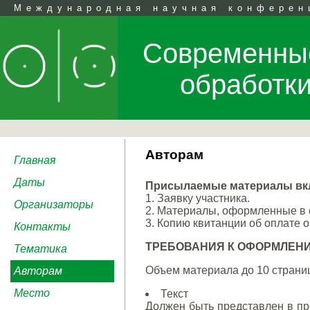
Международная научная конферен
Современные
обработк
Авторам
Главная
Даты
Присылаемые материалы вк
1. Заявку участника.
Организаторы
2. Материалы, оформленные в с
3. Копию квитанции об оплате 
Контакты
ТРЕБОВАНИЯ К ОФОРМЛЕН
Тематика
Объем материала до 10 страниц
Авторам
Место
Текст
Должен быть представлен в пр