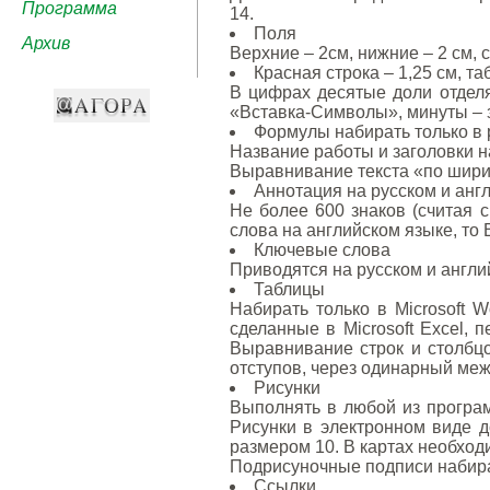
Программа
14.
Поля
Архив
Верхние – 2см, нижние – 2 см, 
Красная строка – 1,25 см, т
В цифрах десятые доли отделя
«Вставка-Символы», минуты – з
Формулы набирать только в 
Название работы и заголовки н
Выравнивание текста «по шири
Аннотация на русском и анг
Не более 600 знаков (считая 
слова на английском языке, то
Ключевые слова
Приводятся на русском и англий
Таблицы
Набирать только в Microsoft 
сделанные в Microsoft Excel, 
Выравнивание строк и столбцо
отступов, через одинарный меж
Рисунки
Выполнять в любой из программ: 
Рисунки в электронном виде д
размером 10. В картах необход
Подрисуночные подписи набират
Ссылки