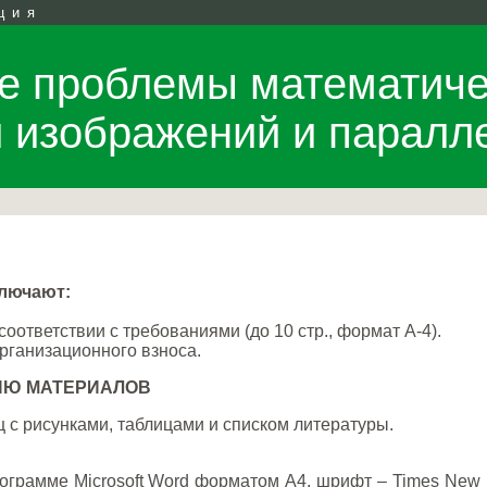
ция
 проблемы математиче
и изображений и паралл
лючают:
оответствии с требованиями (до 10 стр., формат А-4).
организационного взноса.
ИЮ МАТЕРИАЛОВ
 с рисунками, таблицами и списком литературы.
ограмме Microsoft Word форматом А4, шрифт – Times New 