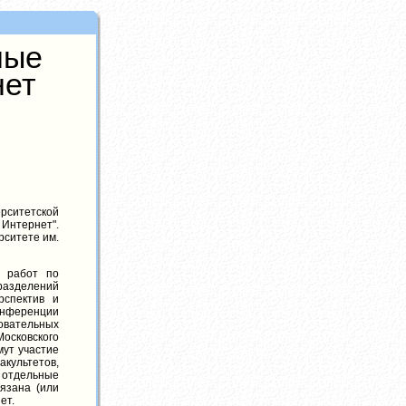
ные
нет
рситетской
нтернет".
рситете им.
я работ по
разделений
рспектив и
онференции
вательных
осковского
мут участие
культетов,
, отдельные
язана (или
ет.