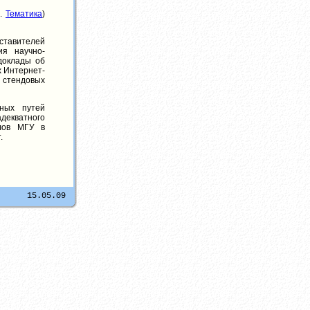
м.
Тематика
)
ставителей
ия научно-
доклады об
 Интернет-
 стендовых
ных путей
екватного
алов МГУ в
.
15.05.09