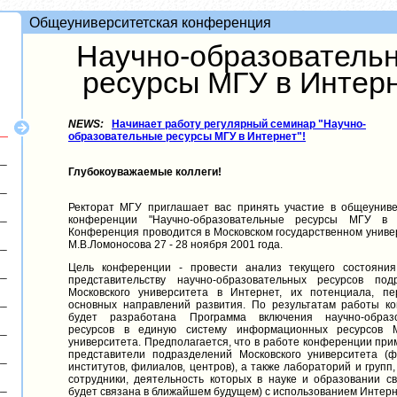
Общеуниверситетская конференция
Научно-образователь
ресурсы МГУ в Интер
NEWS:
Начинает работу регулярный семинар "Научно-
образовательные ресурсы МГУ в Интернет"!
Глубокоуважаемые коллеги!
Ректорат МГУ приглашает вас принять участие в общеуниве
конференции "Научно-образовательные ресурсы МГУ в И
Конференция проводится в Московском государственном униве
М.В.Ломоносова 27 - 28 ноября 2001 года.
Цель конференции - провести анализ текущего состояни
представительству научно-образовательных ресурсов под
Московского университета в Интернет, их потенциала, пе
основных направлений развития. По результатам работы к
будет разработана Программа включения научно-образо
ресурсов в единую систему информационных ресурсов М
университета. Предполагается, что в работе конференции при
представители подразделений Московского университета (фа
институтов, филиалов, центров), а также лабораторий и групп
сотрудники, деятельность которых в науке и образовании св
будет связана в ближайшем будущем) с использованием Интерн