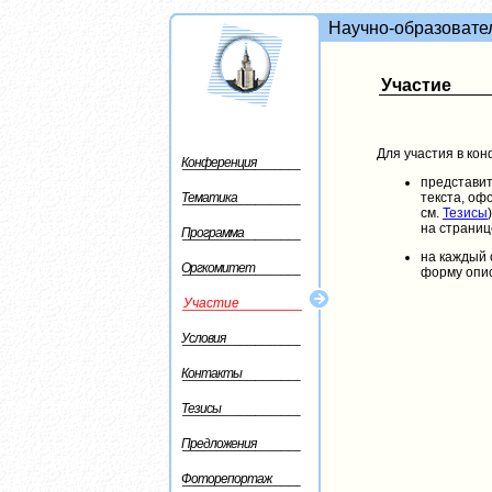
Научно-образовате
Участие
Для участия в ко
Конференция
представит
Тематика
текста, оф
см.
Тезисы
на страни
Программа
на каждый 
Оргкомитет
форму опи
Участие
Условия
Контакты
Тезисы
Предложения
Фоторепортаж