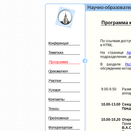
Научно-образовате
Программа 
По ссылкам доступ
Конференция
в HTML.
Тематика
На странице
Ав
подразделение, до
Программа
В разделе
Ре
обсуждению кото
Оргкомитет
Участие
9.00-9.50
Разм
Условия
аппа
Контакты
10.00-13.00
Секц
Пред
Тезисы
Предложения
10.00-10.20
Откр
Прив
Фоторепортаж
В.А.