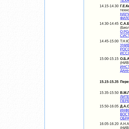
ТЕХ
14.15-14.30
Г.Е.
техн
НАУ
ФИЛО
14.30-14.45
С.А.
(Биол
О Р
СИСТ
14.45-15.00
Т.Н.
УНИ
РОС
ИСС
15.00-15.15
О.Б.
(НИВ
ИНС
ДАНН
15.15-15.35
Пере
15.35-15.50
В.М.
ЛИТЕ
ПЕРЕ
15.50-16.05
Д.А.
ИНФ
ВОС
ОБРА
16.05-16.20
А.Н.
(НИВ