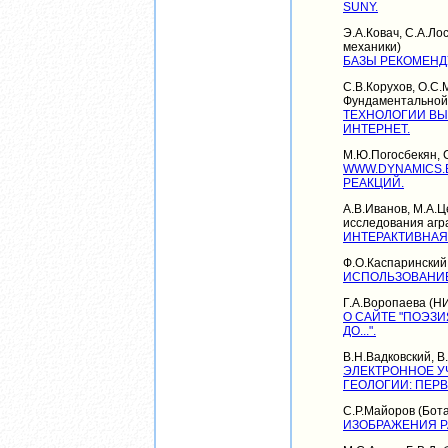
SUNY.
Э.А.Ковач, С.А.Ло
механики)
БАЗЫ РЕКОМЕНД
С.В.Корухов, О.С
Фундаментальной
ТЕХНОЛОГИИ ВЫ
ИНТЕРНЕТ.
М.Ю.Погосбекян, 
WWW.DYNAMICS.
РЕАКЦИЙ.
А.В.Иванов, М.А.Ц
исследования агр
ИНТЕРАКТИВНАЯ
Ф.О.Каспаринский
ИСПОЛЬЗОВАНИЕ
Г.А.Воропаева (Н
О САЙТЕ "ПОЭЗ
ДО...".
В.Н.Вадковский, В
ЭЛЕКТРОННОЕ У
ГЕОЛОГИИ: ПЕР
С.Р.Майоров (Бот
ИЗОБРАЖЕНИЯ Р