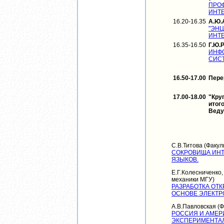
ПРО
ИНТ
16.20-16.35
А.Ю.
"ЭН
ИНТЕ
16.35-16.50
Г.Ю.
ИНФ
СИСТ
16.50-17.00
Пере
17.00-18.00
"Кру
итого
Веду
С.В.Титова (Факул
СОКРОВИЩА ИНТ
ЯЗЫКОВ.
Е.Г.Колесниченко,
механики МГУ)
РАЗРАБОТКА ОТ
ОСНОВЕ ЭЛЕКТР
А.В.Павловская (
РОССИЯ И АМЕРИ
ЭКСПЕРИМЕНТАЛ