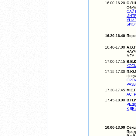
16.00-16.20
С.Л.
факу
САЙТ
ИНТЕ
УНИВ
БИОФ
16.20-16.40
Пере
16.40-17.00
А.В.
НАУЧ
МГУ.
17.00-17.15
В.В.
КОСМ
17.15-17.30
П.Ю.
факу
ОРГ
РАЗВ
17.30-17.45
М.Е.
АСТР
17.45-18.00
В.Н.
РЕД
К ДЕ
10.00-13.00
Секц
Пред