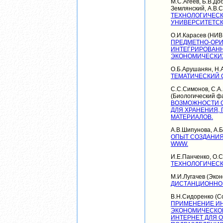
М.С.Агеев, Б.В.До
Землянский, А.В.
ТЕХНОЛОГИЧЕСК
УНИВЕРСИТЕТСК
О.И.Карасев (НИВ
ПРЕДМЕТНО-ОРИ
ИНТЕГРИРОВАН
ЭКОНОМИЧЕСКИ
О.Б.Арушанян, Н.
ТЕМАТИЧЕСКИЙ 
С.С.Симонов, С.А.
(Биологический ф
ВОЗМОЖНОСТИ 
ДЛЯ ХРАНЕНИЯ,
МАТЕРИАЛОВ.
А.В.Шипунова, А.Б
ОПЫТ СОЗДАНИЯ
WWW.
И.Е.Панченко, О.С
ТЕХНОЛОГИЧЕСК
М.И.Лугачев (Экон
ДИСТАНЦИОННОЕ
В.Н.Сидоренко (С
ПРИМЕНЕНИЕ ИН
ЭКОНОМИЧЕСКОГ
ИНТЕРНЕТ ДЛЯ 