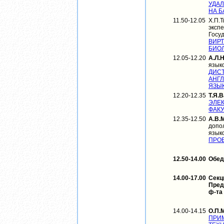
УДА
НА Б
11.50-12.05
Х.П.Т
эксп
Госу
ВИР
БИОЛ
12.05-12.20
А.Л.
язык
ДИС
АНГ
ЯЗЫК
12.20-12.35
Т.Я.
ЭЛЕ
ФАКУ
12.35-12.50
А.В.
допо
язык
ПРОЕ
12.50-14.00
Обед
14.00-17.00
Секц
Пред
ф-та
14.00-14.15
О.П.
ПРИ