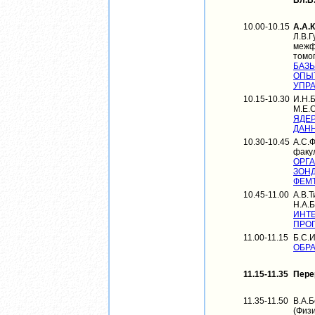
Вл.В
10.00-10.15
А.А.
Л.В.
межф
томо
БАЗ
ОПЫ
УПР
10.15-10.30
И.Н.
М.Е.
ЯДЕ
ДАН
10.30-10.45
А.С.
факу
ОРГ
ЗОН
ФЕМ
10.45-11.00
А.В.Т
Н.А.
ИНТ
ПРО
11.00-11.15
Б.С.
ОБРА
11.15-11.35
Пере
11.35-11.50
В.А.Б
(Физ