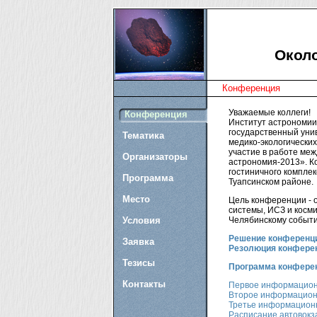
Около
Конференция
Уважаемые коллеги!
Конференция
Институт астрономии
государственный уни
Тематика
медико-экологически
участие в работе ме
Организаторы
астрономия-2013». Ко
гостиничного компле
Программа
Туапсинском районе.
Место
Цель конференции - 
системы, ИСЗ и косм
Условия
Челябинскому событ
Решение конференц
Заявка
Резолюция конфере
Тезисы
Программа конфере
Контакты
Первое информацио
Второе информацион
Третье информацион
Расписание автовокза