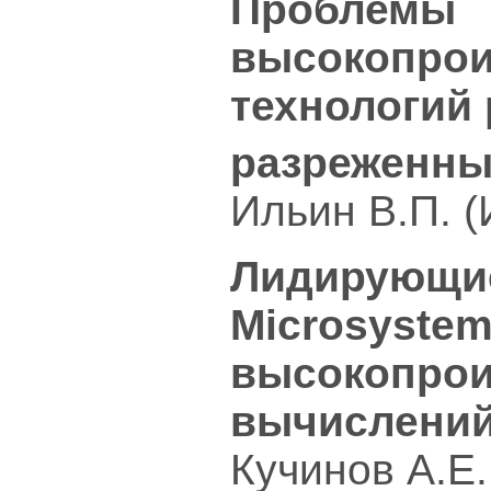
Проблемы
высокопро
технологий
разреженны
Ильин В.П. 
Лидирующие
Microsystem
высокопро
вычислени
Кучинов А.Е.