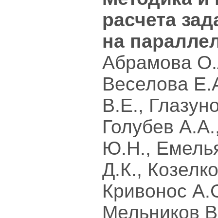
расчета за
на паралле
Абрамова О.А
Веселова Е.А
В.Е., Глазуно
Голубев А.А.
Ю.Н., Емель
Д.К., Козелк
Кривонос А.С
Мельников В