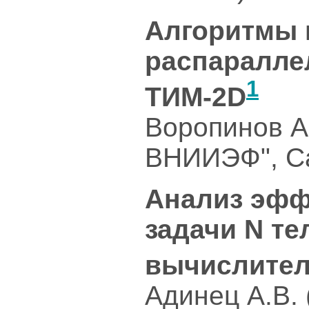
Алгоритмы 
распаралле
1
ТИМ-2D
Воропинов А
ВНИИЭФ", С
Анализ эфф
задачи N те
вычислител
Адинец А.В.