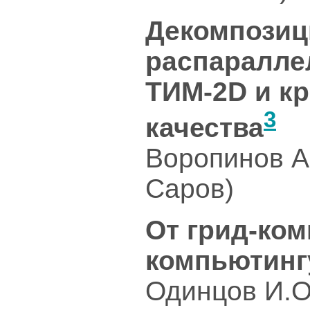
Декомпозиц
распаралле
ТИМ-2D и кр
3
качества
Воропинов 
Саров)
От грид-ком
компьютинг
Одинцов И.О.