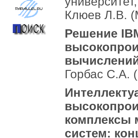
университет,
Клюев Л.В. (
Решение IB
высокопро
вычислени
Горбас С.А. 
Интеллекту
высокопро
комплексы 
систем: кон