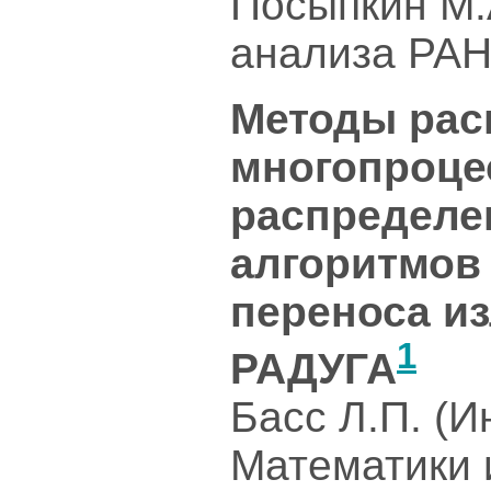
Посыпкин М.
анализа РАН
Методы рас
многопроце
распределе
алгоритмов
переноса и
1
РАДУГА
Басс Л.П. (
Математики 