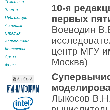
Тематика
10-я редакц
Заявка
первых пят
Публикация
Авторам
Воеводин В.В
Статья
исследовате
Аспирантам
центр МГУ и
Контакты
Архив
Москва)
Фото
Супервычис
моделиров
Лыкосов В.Н.
вычислитель