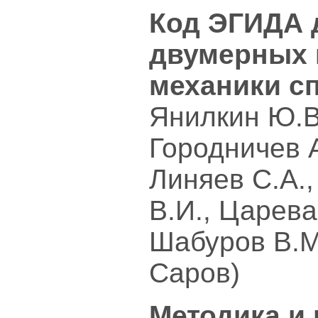
Код ЭГИДА 
двумерных 
механики с
Янилкин Ю.В.
Городничев А
Линяев С.А.,
В.И., Царева
Шабуров В.
Саров)
Методика и