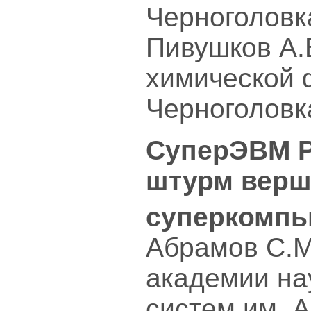
Черноголовк
Пивушков А.
химической 
Черноголовк
СуперЭВМ Р
штурм вер
суперкомпь
Абрамов С.М
академии на
систем им. 