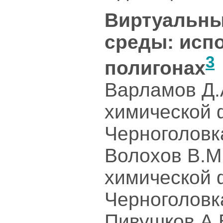
Виртуальн
среды: исп
3
полигонах
Варламов Д.
химической 
Черноголовк
Волохов В.М
химической 
Черноголовк
Пивушков А.