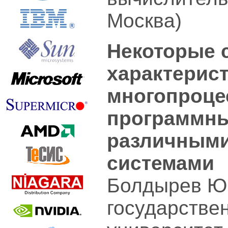
Москва)
Некоторые 
характерис
многопроце
программны
различным
системами
Болдырев Ю.
государстве