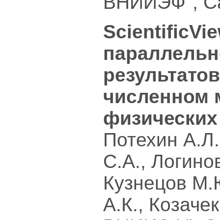
ВНИИЭФ", С
ScientificVi
параллельн
результатов
численном 
физических
Потехин А.Л.
С.А., Логинов
Кузнецов М.
А.К., Козаче