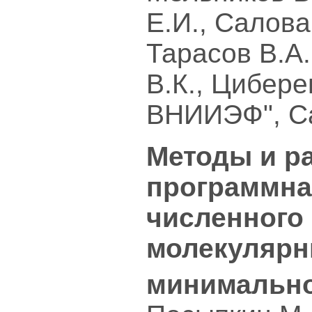
Е.И., Салова
Тарасов В.А.
В.К., Цибер
ВНИИЭФ", С
Методы и р
программна
численного
молекулярн
минимально