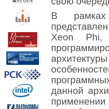
свою очеред
В рамках 
представлен
Xeon Phi,
программ
архитекту
особеннос
программны
данной архи
применен