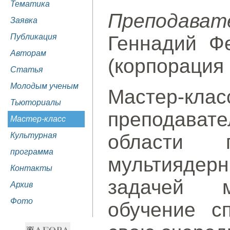
Тематика
Преподават
Заявка
Публикация
Геннадий Ф
Авторам
(корпорация I
Статья
Молодым ученым
Мастер-кл
Тьюториалы
преподават
Мастер-класс
Культурная
области п
программа
мультиядерн
Контакты
задачей м
Архив
Фото
обучение с