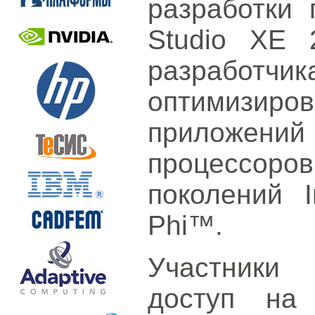
разработки 
Studio XE 
разработчик
оптимизир
приложени
процессор
поколений I
Phi™.
Участники 
доступ н