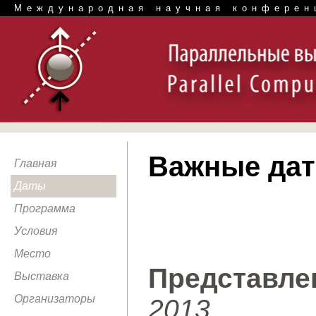
Международная научная конферен
Важные да
Главная
Даты
Программа
Условия
Место
Представле
Выставка
Организаторы
2013