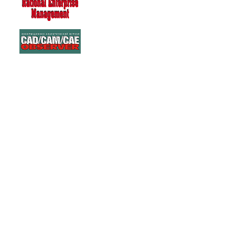
263254
Warning: Unknown: write failed: No space left on device (28) in Unknown
(/tmp/agora) in Unknown on line 0