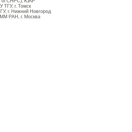
or of CHPC), ЮАР
У ТГУ, г. Томск
НГУ, г. Нижний Новгород
ИММ РАН, г. Москва