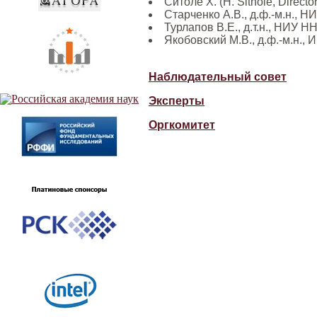
Ситоле Х. (H. Sithole, Direct
Старченко А.В., д.ф.-м.н., НИ
Турлапов В.Е., д.т.н., НИУ Н
Якобовский М.В., д.ф.-м.н., 
Наблюдательный совет
Эксперты
Оргкомитет