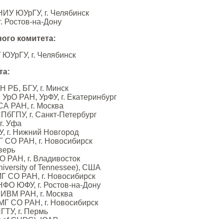
 НИУ ЮУрГУ, г. Челябинск
г. Ростов-на-Дону
ого комитета:
У ЮУрГУ, г. Челябинск
та:
Н РБ, БГУ, г. Минск
 УрО РАН, УрФУ, г. Екатеринбург
СА РАН, г. Москва
СПбГПУ, г. Санкт-Петербург
 г. Уфа
ГУ, г. Нижний Новгород
МГ СО РАН, г. Новосибирск
Тверь
ВО РАН, г. Владивосток
niversity of Tennessee), США
МГ СО РАН, г. Новосибирск
ИНФО ЮФУ, г. Ростов-на-Дону
, ИВМ РАН, г. Москва
иМГ СО РАН, г. Новосибирск
ПГТУ, г. Пермь