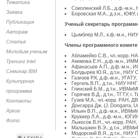
Тематика
Соколинский Л.Б., д.ф.-м.н.,
Заявка
Боровская М.А., д.э.н., ЮФУ, 
Публикация
Ученый секретарь программн
Авторам
Цымблер М.Л., к.ф.-м.н., НИ
Статья
Члены программного комите
Молодым ученым
Абламейко С.В., чл.-корр. НА
Акимова Е.Н., д.ф.-м.н., ИММ
Тренинг Intel
Афанасьев А.П., д.ф.-м.н., И
Семинар IBM
Болдырев Ю.Я., д.т.н., НИУ 
Газизов Р.К, д.ф.-м.н., УГАТУ,
Культурная
Гергель В.П., д.т.н., НИУ НН
Глинский Б.М., д.т.н., ИВМи
программа
Горячев В.Д., д.т.н., ТГТУ, г. 
Гузев М.А., чл.-корр. РАН, Д
Контакты
Донгарра Дж. (J. Dongarra, U
Архив
Ильин В.П., д.ф.-м.н., ИВМи
Крукиер Л.А., д.ф.-м.н., ЮГ
Фото
Лыкосов В.Н., чл.-корр. РАН
Малышкин В.Э., д.т.н., ИВМ
Модорский В.Я., д.т.н., НИУ 