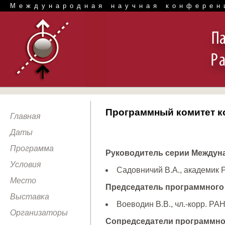
Международная научная конферен
Программный комитет 
Главная
Даты
Программа
Руководитель серии Междун
Условия
Садовничий В.А., академик Р
Место
Председатель программного 
Выставка
Воеводин В.В., чл.-корр. РА
Организаторы
Сопредседатели программно