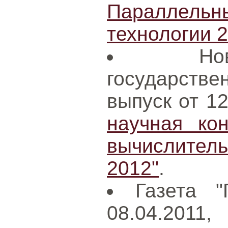
Параллел
технологии 
Н
государст
выпуск от 1
научная ко
вычислител
2012"
.
Газета "
08.04.2011