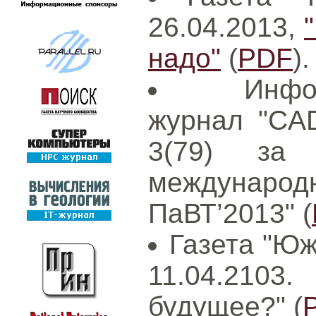
26.04.2013,
надо"
(
PDF
).
Инфо
журнал "CAD
3(79) за
международ
ПаВТ’2013" (
Газета "Юж
11.04.210
будущее?" (