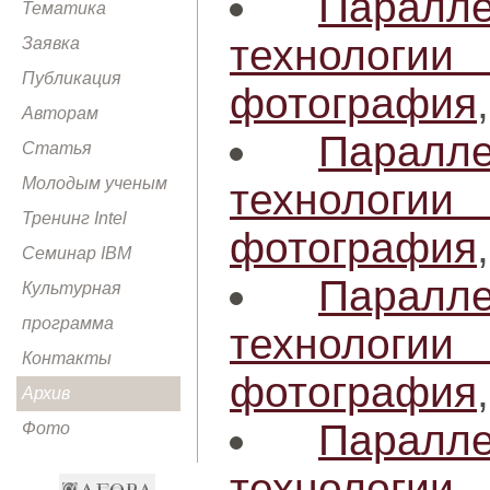
Паралл
Тематика
технологи
Заявка
Публикация
фотография
Авторам
Паралл
Статья
Молодым ученым
технологи
Тренинг Intel
фотография
Семинар IBM
Паралл
Культурная
программа
технологи
Контакты
фотография
Архив
Паралл
Фото
технологи