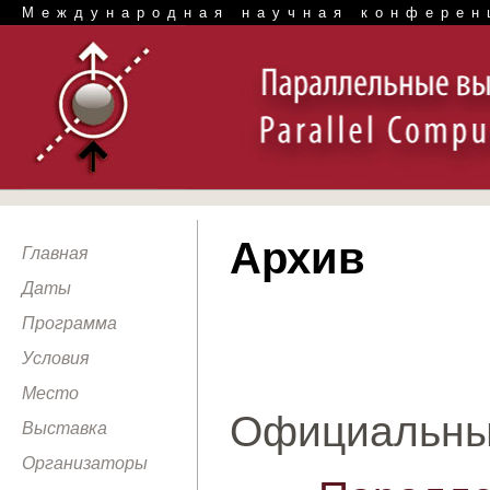
Международная научная конферен
Архив
Главная
Даты
Программа
Условия
Место
Официальны
Выставка
Организаторы