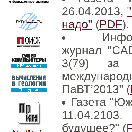
26.04.2013,
надо"
(
PDF
).
Инфо
журнал "CAD
3(79) за
международ
ПаВТ’2013" (
Газета "Юж
11.04.210
будущее?" (