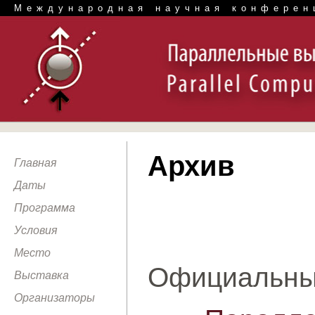
Международная научная конферен
Архив
Главная
Даты
Программа
Условия
Место
Официальны
Выставка
Организаторы