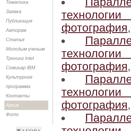
Паралл
Тематика
технологи
Заявка
Публикация
фотография
Авторам
Паралл
Статья
Молодым ученым
технологи
Тренинг Intel
фотография
Семинар IBM
Паралл
Культурная
программа
технологи
Контакты
фотография
Архив
Паралл
Фото
технологи