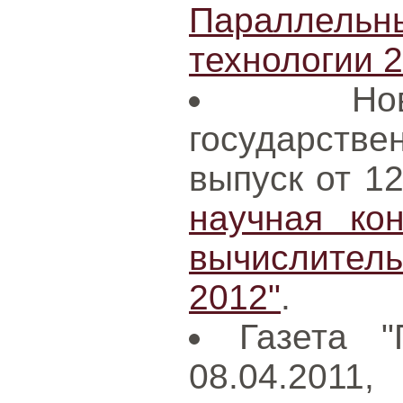
Параллел
технологии 
Н
государст
выпуск от 1
научная ко
вычислител
2012"
.
Газета "
08.04.2011