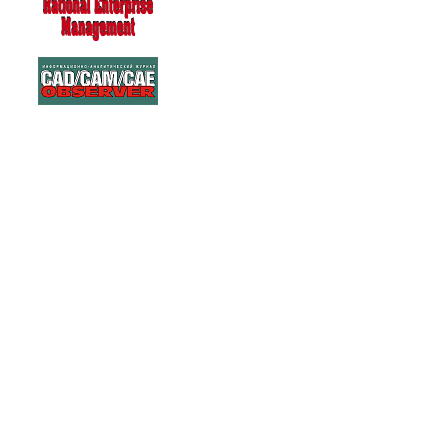
263278
Warning: Unknown: write failed: No space left on device (28) in Unknown
(/tmp/agora) in Unknown on line 0