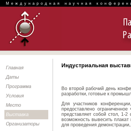
Международная научная конферен
Индустриальная выстав
Главная
Даты
Программа
Во второй рабочий день конфе
разработки, готовые к промыш
Условия
Для участников конференци
Место
предоставлено ограниченное 
представляет собой стол, 1-2
Выставка
возможность вывесить плакат 
Организаторы
для проведения демонстрации, 