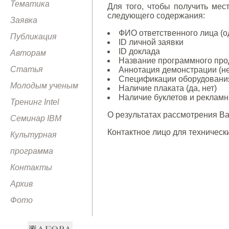
Тематика
Для того, чтобы получить ме
следующего содержания:
Заявка
ФИО ответственного лица (о
Публикация
ID личной заявки
ID доклада
Авторам
Название программного прод
Статья
Аннотация демонстрации (не 
Спецификации оборудования
Молодым ученым
Наличие плаката (да, нет)
Наличие буклетов и рекламны
Тренинг Intel
О результатах рассмотрения Ва
Семинар IBM
Контактное лицо для техничес
Культурная
программа
Контакты
Архив
Фото