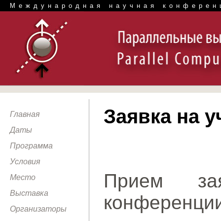
Международная научная конферен
Заявка на 
Главная
Даты
Программа
Условия
Прием за
Место
Выставка
конференции
Организаторы