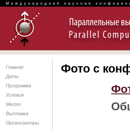
Международная научная конферен
Фото с кон
Главная
Даты
Фот
Программа
Условия
Об
Место
Выставка
Организаторы