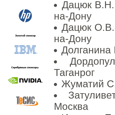
Дацюк В.Н.
на-Дону
Дацюк О.В.
на-Дону
Долганина 
Дордопу
Таганрог
Жуматий С.
Затулив
Москва