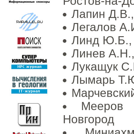
Ростов-на-Д
Лапин Д.В.
Легалов А.И
Линд Ю.Б.,
Линев А.Н.
Лукащук С.
Лымарь Т.Ю
Марчевский
Мееров 
Новгород
Миниах