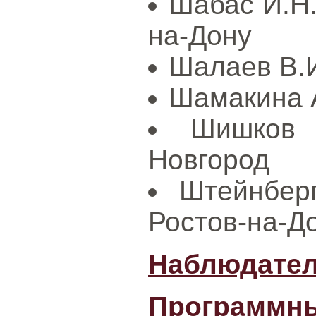
Шабас И.Н.
на-Дону
Шалаев В.И
Шамакина А
Шишков 
Новгород
Штейнбер
Ростов-на-Д
Наблюдател
Программны