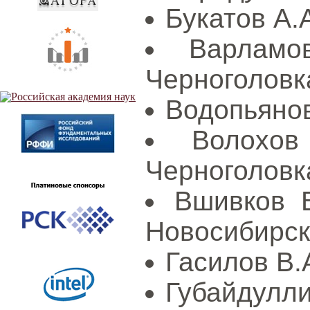
Букатов А
Варламо
Черноголовк
Водопьянов 
Волохо
Черноголовк
Вшивков 
Новосибирск
Гасилов В.
Губайдулли