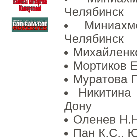
Челябинск
Миниахм
Челябинск
Михайленко
Мортиков Е
Муратова 
Никитина 
Дону
Оленев Н.Н
Пан К.С., Ю