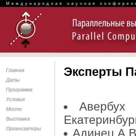
Международная научная конферен
Эксперты П
Главная
Даты
Программа
Условия
Авербух
Место
Екатеринбур
Выставка
Организаторы
Адинец А.В.