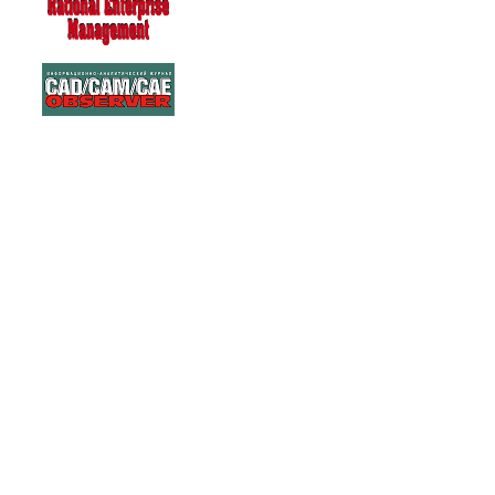
263282
Warning: Unknown: write failed: No space left on device (28) in Unknown
(/tmp/agora) in Unknown on line 0