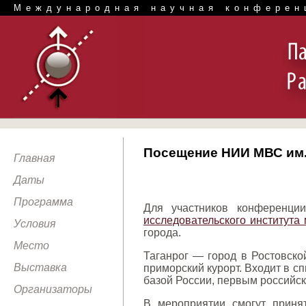
Международная научная конферен
Посещение НИИ МВС им. 
Главная
Даты
Программа
Для участников конференции
исследовательского института
Условия
города.
Место
Таганрог — город в Ростовской
Выставка
приморский курорт. Входит в с
базой России, первым российс
Организаторы
В мероприятии смогут принят