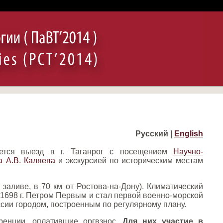
Русский |
English
зуется выезд в г. Таганрог с посещением
Научно-
а А.В. Каляева
и экскурсией по историческим местам
 заливе, в 70 км от Ростова-на-Дону). Климатический
в 1698 г. Петром Первым и стал первой военно-морской
сии городом, построенным по регулярному плану.
еренции, оплатившие оргвзнос.
Для них участие в