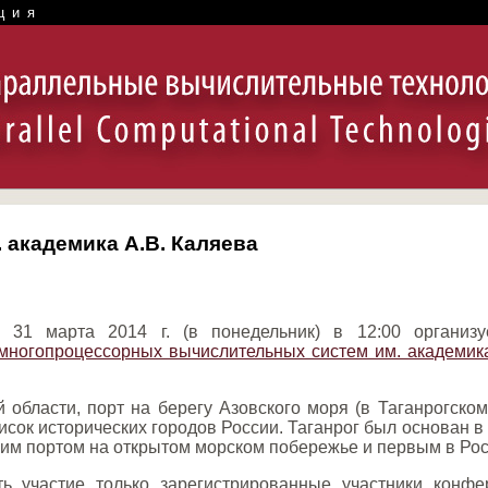
ция
академика А.В. Каляева
 31 марта 2014 г. (в понедельник) в 12:00 органи
 многопроцессорных вычислительных систем им. академик
 области, порт на берегу Азовского моря (в Таганрогском
писок исторических городов России. Таганрог был основан 
ким портом на открытом морском побережье и первым в Рос
ь участие только зарегистрированные участники конф