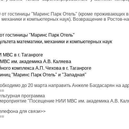
 от гостиницы "Маринс Парк Отель" (кроме проживающих в г
 механики и компьютерных наук). Возвращение в Ростов-на-
от гостиницы "Маринс Парк Отель"
ультета математики, механики и компьютерных наук
 МВС в г. Таганроге
ВС им. академика А.В. Каляева
ого комплекса А.П. Чехова в г. Таганроге
иниц "Маринс Парк Отель" и "Западная"
еобходимо до 20 марта направить Анжеле Багдасарян на ад
==
ультурная программа
мероприятие "Посещение НИИ МВС им. академика А.В. Каляе
телефона для связи>>
==