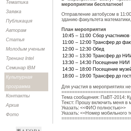
Тематика
мероприятии бесплатное!
Заявка
Отправление автобусом в 11:00
зданию факультета математики,
Публикация
План мероприятия
Авторам
10:45
–
11:00
Сбор участников 
Статья
11:00
–
12:00
Трансфер до фак
Молодым ученым
12:00
–
12:30
Обед
12:30
–
13:30
Трансфер до НИИ
Тренинг Intel
13:30
–
14:30
Посещение НИИ М
Семинар IBM
14:30
–
18:00
Посещение музейн
18:00
–
19:00
Трансфер до гост
Культурная
программа
Для участия в мероприятиях н
==========================
Контакты
Тема сообщения: ПаВТ-2014: К
Текст: Прошу включить меня в 
Архив
Указать: <<ФИО полностью>>
Указать: <<Номер мобильного 
Фото
==========================