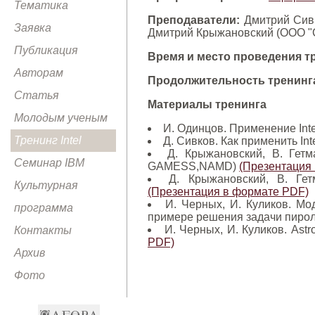
Тематика
Преподаватели:
Дмитрий Сивк
Заявка
Дмитрий Крыжановский (ООО "С
Публикация
Время и место проведения т
Авторам
Продолжительность тренинг
Статья
Материалы тренинга
Молодым ученым
И. Одинцов. Применение Int
Тренинг Intel
Д. Сивков. Как применить Inte
Д. Крыжановский, В. Гет
Семинар IBM
GAMESS,NAMD)
(Презентация
Д. Крыжановский, В. Гет
Культурная
(Презентация в формате PDF)
И. Черных, И. Куликов. Мо
программа
примере решения задачи пирол
И. Черных, И. Куликов. As
Контакты
PDF)
Архив
Фото