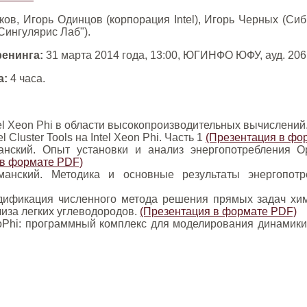
ов, Игорь Одинцов (корпорация Intel), Игорь Черных (С
ингулярис Лаб").
ренинга:
31 марта 2014 года, 13:00, ЮГИНФО ЮФУ, ауд. 20
а:
4 часа.
el Xeon Phi в области высокопроизводительных вычислений
l Cluster Tools на Intel Xeon Phi. Часть 1
(Презентация в фо
манский. Опыт установки и анализ энергопотребления
 в формате PDF)
манский. Методика и основные результаты энергопотр
дификация численного метода решения прямых задач хими
иза легких углеводородов.
(Презентация в формате PDF)
troPhi: программный комплекс для моделирования динамик