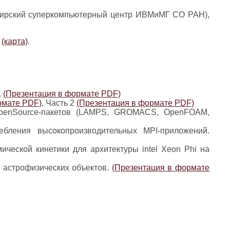
ибирский суперкомпьютерный центр ИВМиМГ СО РАН),
6
(карта)
.
.
(Презентация в формате PDF)
рмате PDF)
, Часть 2
(Презентация в формате PDF)
 OpenSource-пакетов (LAMPS, GROMACS, OpenFOAM,
ебления высокопроизводительных MPI-приложений.
ческой кинетики для архитектуры intel Xeon Phi на
и астрофизических объектов.
(Презентация в формате