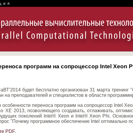
ция
реноса программ на сопроцессор Intel Xeon P
аВТ'2014 будет бесплатно организован 31 марта тренинг "
ан на преподавателей и специалистов в области программи
 особенности переноса программ на сопроцессор Intel Xeo
udio XE 2013, позволяющего создавать, отлаживать, оптим
будущих поколений Intel® Xeon и Intel® Xeon Phi. Основн
прос "Почему программное обеспечение Intel оптимально п
те PDF
.