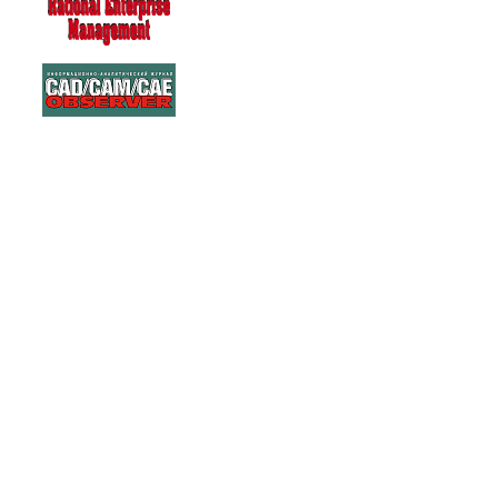
263267
Warning: Unknown: write failed: No space left on device (28) in Unknown
(/tmp/agora) in Unknown on line 0