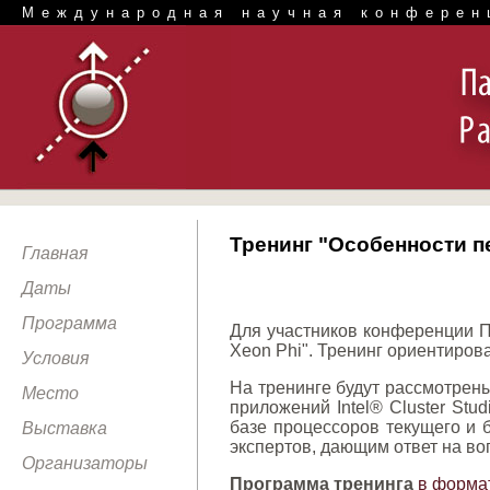
Международная научная конферен
Тренинг "Особенности пе
Главная
Даты
Программа
Для участников конференции П
Xeon Phi". Тренинг ориентиров
Условия
На тренинге будут рассмотрены
Место
приложений Intel® Cluster St
базе процессоров текущего и 
Выставка
экспертов, дающим ответ на во
Организаторы
Программа тренинга
в форма